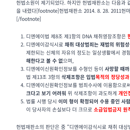
헌법소원이 제기되었다. 하지만 헌법재판소는 다음과 같
을 내렸다[footnote]헌법재판소 2014. 8. 28. 2011헌마2
[/footnote]
디엔에이법 제8조 제1항의 DNA 채취영장조항은
디엔에이감식시료
채취 대상범죄는 재범의 위험성
제한되는 신체의 자유의 정도는 일상생활에서 경험
해한다고 볼 수 없
으며,
디엔에이신원확인정보를 수형인 등이
사망할 때까
법 제13조 3항의
삭제조항은 입법
목적의 정당성과
디엔에이신원확인정보를 범죄수사에 이용함으로써
크다고 보기 어려워
위 삭제조항이 과도하게
개인
법률 시행 당시
이미 형이 확정되어 수용 중인 사람
이 당사자의 손실보다 더 크므로
소급입법금지 원
헌법재판소의 판단은 중 “디엔에이감식시료 채취 대상