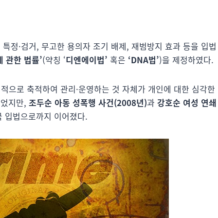
 특정·검거, 무고한 용의자 조기 배제, 재범방지 효과 등을 입법
 관한 법률’
(약칭 ‘
디엔에이법’
혹은
‘DNA법’
)을 제정하였다.
직적으로 축적하여 관리·운영하는 것 자체가 개인에 대한 심각한
되었지만,
조두순 아동 성폭행 사건(2008년)
과
강호순 여성 연쇄
국 입법으로까지 이어졌다.