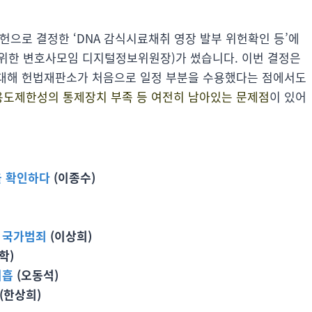
 위헌으로 결정한 ‘DNA 감식시료채취 영장 발부 위헌확인 등’에
위한 변호사모임 디지털정보위원장)가 썼습니다. 이번 결정은
 대해 헌법재판소가 처음으로 일정 부분을 수용했다는 점에서도
용도제한성의 통제장치 부족 등 여전히 남아있는 문제점
이 있어
을 확인하다
(이종수)
른 국가범죄
(이상희)
학)
미흡
(오동석)
(한상희)