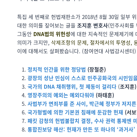
특집 세 번째로 헌법재판소가 2018년 8월 30일 일부
대한 의미를 짚어보는 글을
조지훈 변호사
(민주사회를 
그동안
DNA법의 위헌성
에 대한 지속적인 문제제기에
의미가 크지만,
삭제조항의 문제, 절차에서의 투명성, 
이에 대해서도 살펴봤습니다. (참여연대 사법감시센터)
정치적 인간을 위한 정당법
(장철준)
광장의 성난 민심이 스스로 민주공화국의 시민임
국가의 DNA 채취행위, 첫 제동이 걸리다
(
조지훈)
영장주의의 예외는 예외다워야
(하태훈)
사법부가 면죄부를 준 사이, 박근혜 정부가 저지
국가형벌에 의한 기본권 침해에 둔감한 헌재
(서보
패킷 감청의 헌법불합치 결정, 수사 권력 통제엔 
통합진보당 해산: 헌재가 만든 또 하나의 ‘과거사’