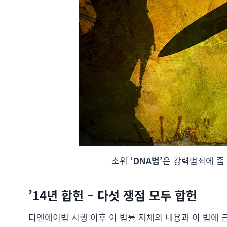
소위
‘DNA법’
은 강력범죄에 좀
’14년 합헌 – 다섯 쟁점 모두 합헌
디엔에이법 시행 이후 이 법률 자체의 내용과 이 법에 