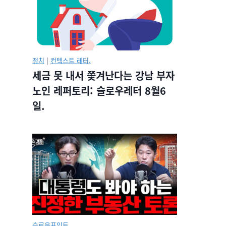
정치
|
컨텍스트 레터.
세금 못 내서 쫓겨난다는 강남 부자
노인 레퍼토리: 슬로우레터 8월6
일.
슬로우포인트