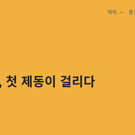
맥락.
통
, 첫 제동이 걸리다