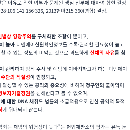
은 이유로 위헌 여부가 문제된 쟁점 전부에 대하여 합헌 결정
8·106·141·156·326, 2013헌마215·360(병합) 결정.
헌법상 영장주의
를 구체화한 조항
이 뿐이고,
이 높아
디엔에이신원확인정보를 수록·관리할 필요성이 높고
할 수 있는 정도의 미약한 것으로 과도하게
신체의 자유
를 침
지 관리
하여 범죄 수사 및 예방에 이바지하고자 하는 디엔에이
 수단의 적절성
이 인정
되고,
 달성할 수 있는
공익의 중요성
에 비하여
청구인의 불이익이
정보자기결정권
을 침해한다고 볼 수 없으며,
에 대한 DNA 채취
도 법률의 소급적용으로 인한 공익적 목적
칙
에 위배되지 않는다.
범죄는 재범의 위험성이 높다”는 헌법재판소의 평가는 유독 눈