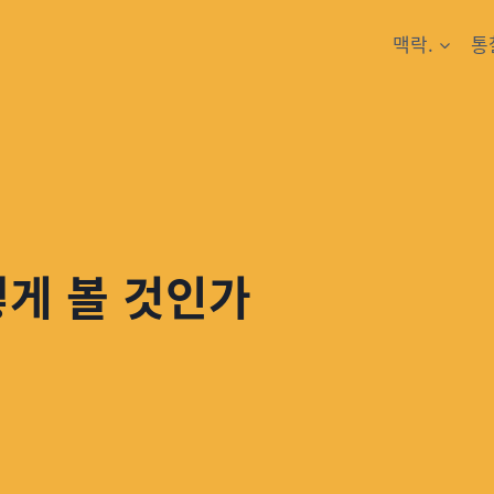
맥락.
통
떻게 볼 것인가