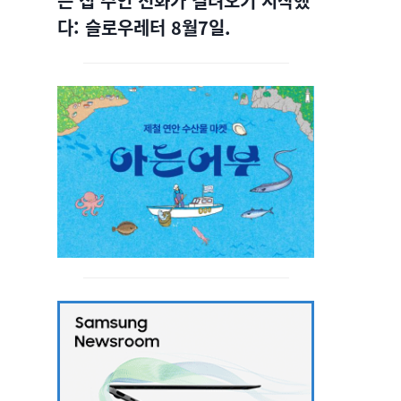
는 집 주인 전화가 걸려오기 시작했
다: 슬로우레터 8월7일.