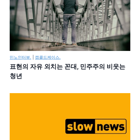
민노인터뷰.
|
캡콜드케이스.
표현의 자유 외치는 꼰대, 민주주의 비웃는
청년