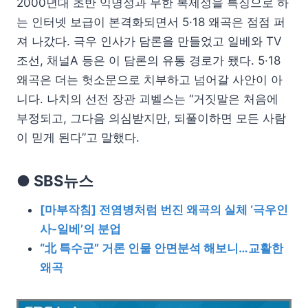
2000년대 초반 익명성과 무한 복제성을 특징으로 하
는 인터넷 보급이 본격화되면서 5·18 왜곡은 점점 퍼
져 나갔다. 극우 인사가 담론을 만들었고 일베와 TV
조선, 채널A 등은 이 담론의 유통 경로가 됐다. 5·18
왜곡은 더는 헛소문으로 치부하고 넘어갈 사안이 아
니다. 나치의 선전 장관 괴벨스는 “거짓말은 처음에
부정되고, 그다음 의심받지만, 되풀이하면 모든 사람
이 믿게 된다”고 말했다.
● SBS뉴스
[마부작침] 전염병처럼 번진 왜곡의 실체 ‘극우인
사-일베’의 분업
“北 특수군” 거론 인물 안면분석 해보니…교활한
왜곡