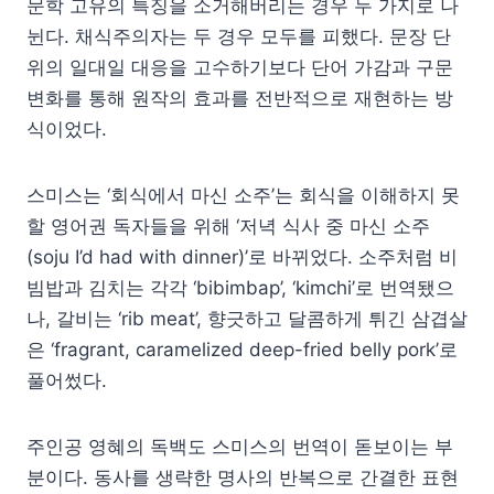
문학 고유의 특징을 소거해버리는 경우 두 가지로 나
뉜다. 채식주의자는 두 경우 모두를 피했다. 문장 단
위의 일대일 대응을 고수하기보다 단어 가감과 구문
변화를 통해 원작의 효과를 전반적으로 재현하는 방
식이었다.
스미스는 ‘회식에서 마신 소주’는 회식을 이해하지 못
할 영어권 독자들을 위해 ‘저녁 식사 중 마신 소주
(soju I’d had with dinner)’로 바뀌었다. 소주처럼 비
빔밥과 김치는 각각 ‘bibimbap’, ‘kimchi’로 번역됐으
나, 갈비는 ‘rib meat’, 향긋하고 달콤하게 튀긴 삼겹살
은 ‘fragrant, caramelized deep-fried belly pork’로
풀어썼다.
주인공 영혜의 독백도 스미스의 번역이 돋보이는 부
분이다. 동사를 생략한 명사의 반복으로 간결한 표현