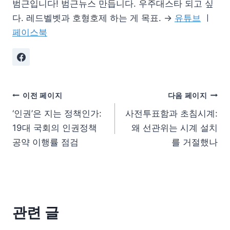
범근입니다! 범근뉴스 만듭니다. 우주대스타 되고 싶
다. 레드벨벳과 호형호제 하는 게 목표. →
유튜브
ㅣ
페이스북
이전 페이지
다음 페이지
‘인권’은 지는 정책인가:
사전투표함과 초침시계:
19대 국회의 인권정책
왜 선관위는 시계 설치
공약 이행률 점검
를 거절했나
관련 글