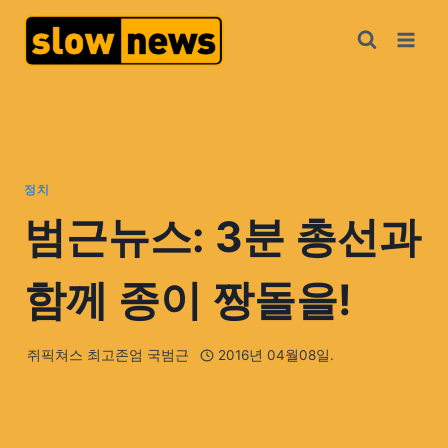
정치
범근뉴스: 3분 총선과
함께 종이 짱돌을!
쥐픽쳐스 최고존엄 국범근
2016년 04월08일.