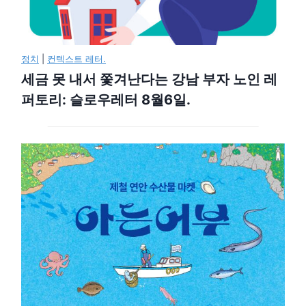
정치
|
컨텍스트 레터.
세금 못 내서 쫓겨난다는 강남 부자 노인 레
퍼토리: 슬로우레터 8월6일.