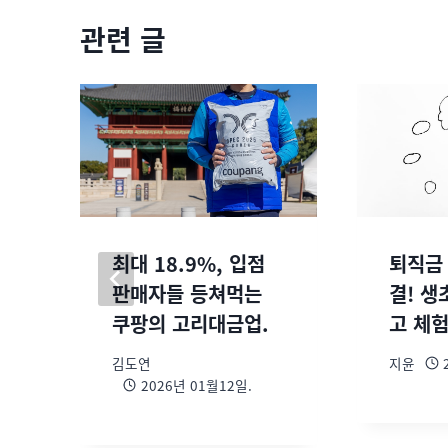
관련 글
최대 18.9%, 입점
퇴직금 
판매자들 등쳐먹는
결! 생
쿠팡의 고리대금업.
고 체
김도연
지윤
2026년 01월12일.