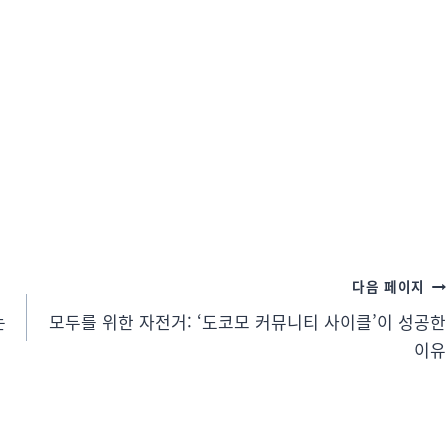
다음 페이지
는
모두를 위한 자전거: ‘도코모 커뮤니티 사이클’이 성공한
이유