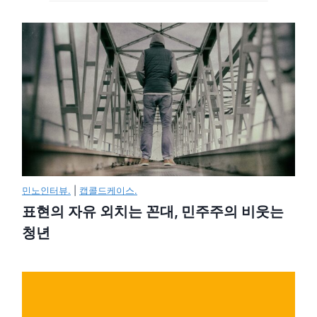
민노인터뷰.
|
캡콜드케이스.
표현의 자유 외치는 꼰대, 민주주의 비웃는
청년