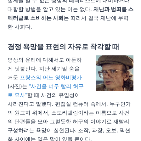
실체를 알 수 없는 상상의 테러리스트에 대비하거나
대항할 방법을 알고 있는 이는 없다.
재난과 범죄를 스
펙터클로 소비하는 사회
는 따라서 결국 재난에 무력
한 사회다.
경쟁 욕망을 표현의 자유로 착각할 때
영상의 윤리에 대해서도 아둔하
게 덧붙인다. 지난 세기말 숨을
거둔
프랑스의 어느 영화비평가
(사진)는
“사건을 너무 빨리 허구
로 묘사”
할 때 사건의 유일성이
사라진다고 말했다. 편집실 컴퓨터 속에서, 누구인가
의 원고지 위에서, 스토리텔링이라는 이름으로 사건
의 단편들을 모아 그럴듯한 허구의 이야기로 재빨리
구성하려는 욕망이 실현된다.
조작, 과장, 오보, 픽션
화 사이에는 얇은 막이 있을 뿐이다.