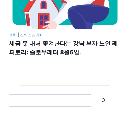
정치
|
컨텍스트 레터.
세금 못 내서 쫓겨난다는 강남 부자 노인 레
퍼토리: 슬로우레터 8월6일.