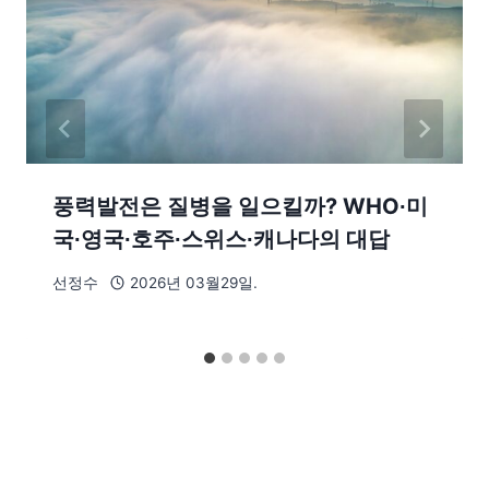
풍력발전은 질병을 일으킬까? WHO∙미
국∙영국∙호주∙스위스∙캐나다의 대답
선정수
2026년 03월29일.