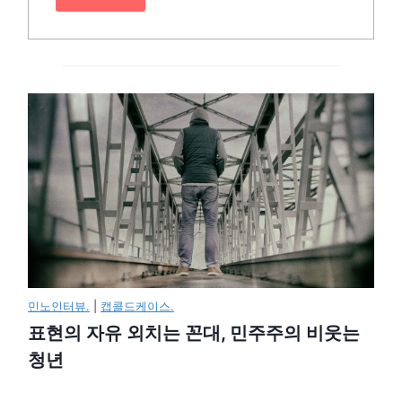
민노인터뷰.
|
캡콜드케이스.
표현의 자유 외치는 꼰대, 민주주의 비웃는
청년