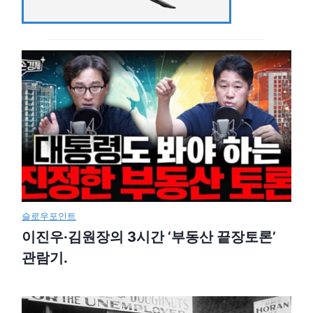
슬로우포인트
이진우·김원장의 3시간 ‘부동산 끝장토론’
관람기.