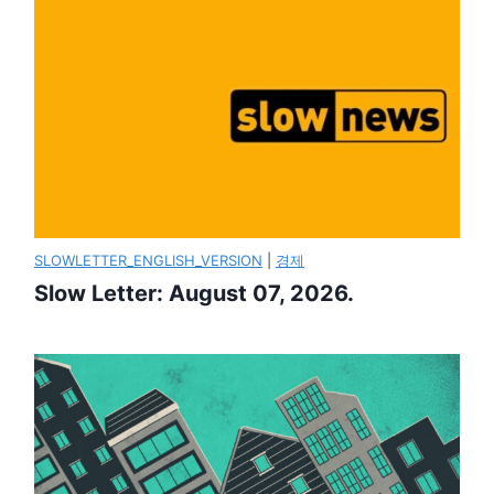
SLOWLETTER_ENGLISH_VERSION
|
경제
Slow Letter: August 07, 2026.