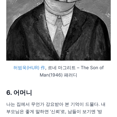
허범욱(HUR) 作
, 르네 마그리트 – The Son of
Man(1946) 패러디
6. 어머니
나는 집에서 무언가 강요받아 본 기억이 드물다. 내
부모님은 좋게 말하면 ‘신뢰’로, 남들이 보기엔 ‘방