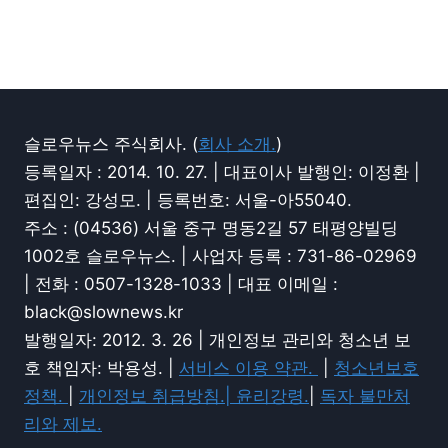
슬로우뉴스 주식회사. (
회사 소개.
)
등록일자 : 2014. 10. 27. | 대표이사 발행인: 이정환 |
편집인: 강성모. | 등록번호: 서울-아55040.
주소 : (04536) 서울 중구 명동2길 57 태평양빌딩
1002호 슬로우뉴스. | 사업자 등록 : 731-86-02969
| 전화 : 0507-1328-1033 | 대표 이메일 :
black@slownews.kr
발행일자: 2012. 3. 26 | 개인정보 관리와 청소년 보
호 책임자: 박용성. |
서비스 이용 약관.
|
청소년보호
정책.
|
개인정보 취급방침.|
윤리강령.
|
독자 불만처
리와 제보.