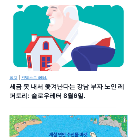
정치
|
컨텍스트 레터.
세금 못 내서 쫓겨난다는 강남 부자 노인 레
퍼토리: 슬로우레터 8월6일.