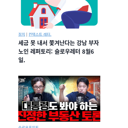
정치
|
컨텍스트 레터.
세금 못 내서 쫓겨난다는 강남 부자
노인 레퍼토리: 슬로우레터 8월6
일.
슬로우포인트