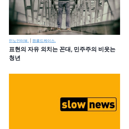
민노인터뷰.
|
캡콜드케이스.
표현의 자유 외치는 꼰대, 민주주의 비웃는
청년