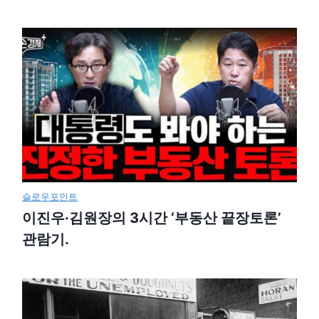
슬로우포인트
이진우·김원장의 3시간 ‘부동산 끝장토론’
관람기.