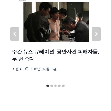
주간 뉴스 큐레이션: 공안사건 피해자들,
두 번 죽다
조윤호
2015년 07월06일.