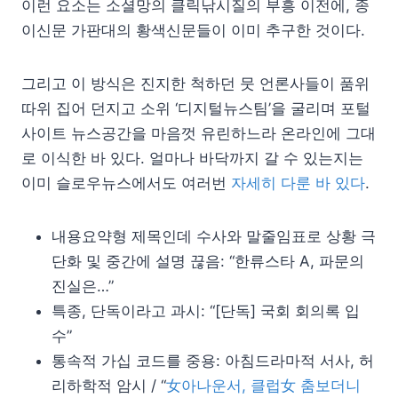
이런 요소는 소셜망의 클릭낚시질의 부흥 이전에, 종
이신문 가판대의 황색신문들이 이미 추구한 것이다.
그리고 이 방식은 진지한 척하던 뭇 언론사들이 품위
따위 집어 던지고 소위 ‘디지털뉴스팀’을 굴리며 포털
사이트 뉴스공간을 마음껏 유린하느라 온라인에 그대
로 이식한 바 있다. 얼마나 바닥까지 갈 수 있는지는
이미 슬로우뉴스에서도 여러번
자세히 다룬 바 있다
.
내용요약형 제목인데 수사와 말줄임표로 상황 극
단화 및 중간에 설명 끊음: “한류스타 A, 파문의
진실은…”
특종, 단독이라고 과시: “[단독] 국회 회의록 입
수”
통속적 가십 코드를 중용: 아침드라마적 서사, 허
리하학적 암시 / “
女아나운서, 클럽女 춤보더니