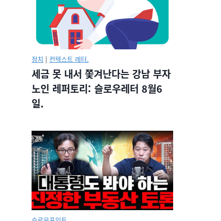
정치
|
컨텍스트 레터.
세금 못 내서 쫓겨난다는 강남 부자
노인 레퍼토리: 슬로우레터 8월6
일.
슬로우포인트