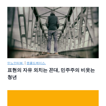
민노인터뷰.
|
캡콜드케이스.
표현의 자유 외치는 꼰대, 민주주의 비웃는
청년