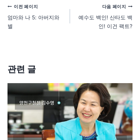
이전 페이지
다음 페이지
엄마와 나 5: 아버지와
예수도 백인! 산타도 백
별
인! 이건 팩트?
관련 글