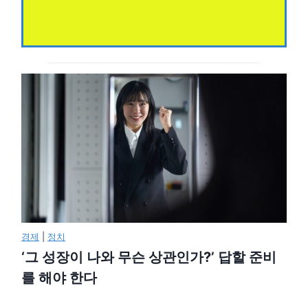
경제
|
정치
‘그 성장이 나와 무슨 상관인가?’ 답할 준비
를 해야 한다