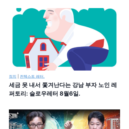
정치
|
컨텍스트 레터.
세금 못 내서 쫓겨난다는 강남 부자 노인 레
퍼토리: 슬로우레터 8월6일.