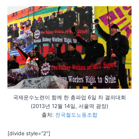
국제운수노련이 함께 한 총파업 6일 차 결의대회
(2013년 12월 14일, 서울역 광장)
출처:
전국철도노동조합
[divide style=”2″]