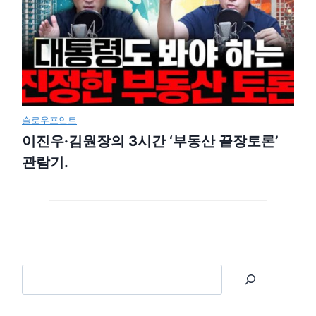
슬로우포인트
이진우·김원장의 3시간 ‘부동산 끝장토론’
관람기.