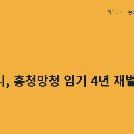
맥락.
통
, 흥청망청 임기 4년 재벌