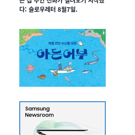
는 집 주인 전화가 걸려오기 시작했
다: 슬로우레터 8월7일.