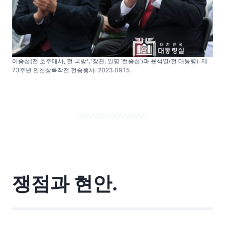
이종섭(전 호주대사, 전 국방부장관, 일명 ‘런종섭’)과 윤석열(전 대통령). 제
73주년 인천상륙작전 전승행사. 2023.09.15.
쟁점과 현안.