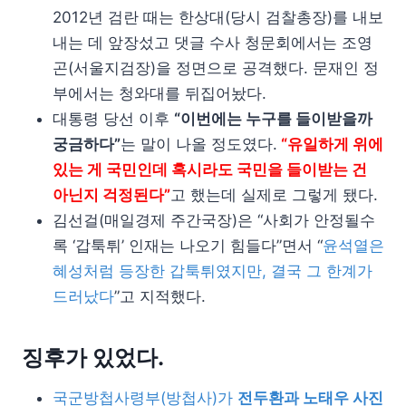
2012년 검란 때는 한상대(당시 검찰총장)를 내보
내는 데 앞장섰고 댓글 수사 청문회에서는 조영
곤(서울지검장)을 정면으로 공격했다. 문재인 정
부에서는 청와대를 뒤집어놨다.
대통령 당선 이후
“이번에는 누구를 들이받을까
궁금하다”
는 말이 나올 정도였다.
“유일하게 위에
있는 게 국민인데 혹시라도 국민을 들이받는 건
아닌지 걱정된다”
고 했는데 실제로 그렇게 됐다.
김선걸(매일경제 주간국장)은 “사회가 안정될수
록 ‘갑툭튀’ 인재는 나오기 힘들다”면서 “
윤석열은
혜성처럼 등장한 갑툭튀였지만, 결국 그 한계가
드러났다
”고 지적했다.
징후가 있었다.
국군방첩사령부(방첩사)가
전두환과 노태우 사진