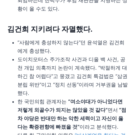
퇴임하는데 한덕수가 후임 재판관을 지명하는 상
황이 올 수도 있다.
김건희 지키려다 자멸했다.
“사람에게 충성하지 않는다”던 윤석열은 김건희
에게 충성했다.
도이치모터스 주가조작 사건과 디올 백 사건, 공
천 개입 의혹까지 논란이 계속됐다. “박절하게 대
하긴 참 어렵다”고 뭉갰고 김건희 특검법은 “삼권
분립 위반”이고 “정치 선동”이라며 거부권을 남발
했다.
한 국민의힘 관계자는
“여소야대가 아니었다면
저렇게 외골수가 되지는 않았을 것 같다”
면서
“점
차 야당은 반대만 하는 악한 세력이고 자신이 옳
다는 확증편향에 빠졌을 것”
이라고 분석했다.