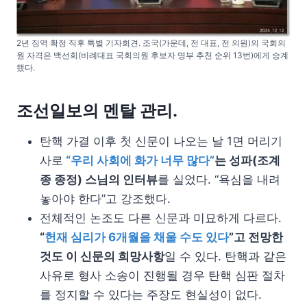
2년 징역 확정 직후 특별 기자회견. 조국(가운데, 전 대표, 전 의원)의 국회의
원 자격은 백선희(비례대표 국회의원 후보자 명부 추천 순위 13번)에게 승계
됐다.
조선일보의 멘탈 관리.
탄핵 가결 이후 첫 신문이 나오는 날 1면 머리기
사로
“우리 사회에 화가 너무 많다”
는 성파(조계
종 종정) 스님의 인터뷰
를 실었다. “욕심을 내려
놓아야 한다”고 강조했다.
전체적인 논조도 다른 신문과 미묘하게 다르다.
“
헌재 심리가 6개월을 채울 수도 있다
”고 전망한
것도 이 신문의 희망사항
일 수 있다. 탄핵과 같은
사유로 형사 소송이 진행될 경우 탄핵 심판 절차
를 정지할 수 있다는 주장도 현실성이 없다.