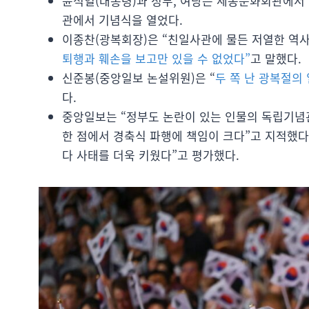
윤석열(대통령)과 정부, 여당은 세종문화회관에서 
관에서 기념식을 열었다.
이종찬(광복회장)은 “친일사관에 물든 저열한 역사
퇴행과 훼손을 보고만 있을 수 없었다”
고 말했다.
신준봉(중앙일보 논설위원)은 “
두 쪽 난 광복절의
다.
중앙일보는 “정부도 논란이 있는 인물의 독립기념
한 점에서 경축식 파행에 책임이 크다”고 지적했다
다 사태를 더욱 키웠다”고 평가했다.