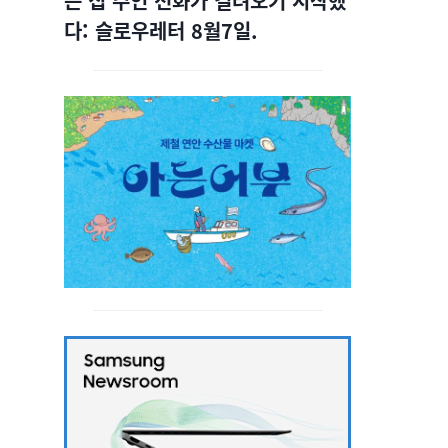
는 집 주인 전화가 걸려오기 시작했
다: 슬로우레터 8월7일.