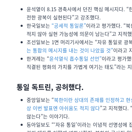
윤석열이 8.15 경축사에서 던진 핵심 메시지다. 
전한 광복이 실현된다”고 강조했다.
한국일보는
“공세적 통일론”
이라고 평가했다. “
적지 않아 실현 가능성에 의문이 남는다”고 지적했
조선일보는 1면 머리기사에서는 “자유 통일로 광
는 통합의 메시지를 내는 것이 나았을 것”
이라고 
한겨레는 “
윤석열식 흡수통일 선언”
이라고 평가했
직결된 평화의 가치를 가볍게 여기는 태도”라는 지
통일 독트린, 공허했다.
중앙일보는 “
북한이란 상대의 존재를 인정하고 현
상 이번 발표엔 아쉬움도 적지 않다
”고 지적했다.
않는다”는 이야기다.
동아일보도 “‘자유 통일’이라는 이념적 선명성에 