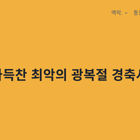
맥락.
통
가득찬 최악의 광복절 경축사