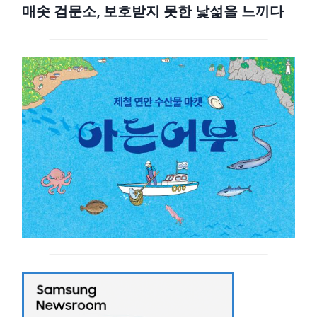
매솟 검문소, 보호받지 못한 낯섦을 느끼다