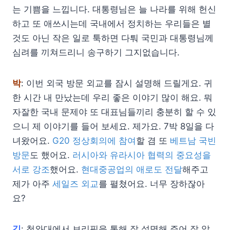
는 기쁨을 느낍니다. 대통령님은 늘 나라를 위해 헌신
하고 또 애쓰시는데 국내에서 정치하는 우리들은 별
것도 아닌 작은 일로 툭하면 다퉈 국민과 대통령님께
심려를 끼쳐드리니 송구하기 그지없습니다.
박
: 이번 외국 방문 외교를 잠시 설명해 드릴게요. 귀
한 시간 내 만났는데 우리 좋은 이야기 많이 해요. 뭐
자잘한 국내 문제야 또 대표님들끼리 충분히 할 수 있
으니 제 이야기를 들어 보세요. 제가요. 7박 8일을 다
녀왔어요.
G20 정상회의에 참여
할 겸 또
베트남 국빈
방문
도 했어요.
러시아와 유라시아 협력의 중요성을
서로 강조
했어요.
현대중공업의 애로도 전달
해주고
제가 아주
세일즈 외교
를 펼쳤어요. 너무 장하잖아
요?
김
: 청와대에서 브리핑을 통해 잘 설명해 주어 잘 알