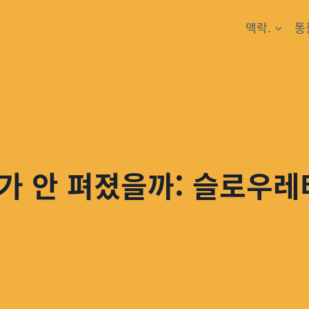
맥락.
통
가 안 펴졌을까: 슬로우레터