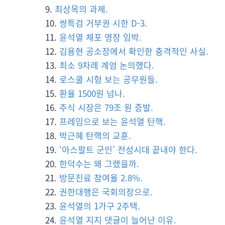
최상목의 과제.
쌍특검 거부권 시한 D-3.
윤석열 체포 영장 임박.
김용현 공소장에서 확인한 충격적인 사실.
최소 9차례 계엄 논의했다.
로스쿨 시험 보는 공무원들.
환율 1500원 넘나.
주식 시장은 79조 원 증발.
프레임으로 보는 윤석열 탄핵.
박근혜 탄핵의 교훈.
‘아스팔트 군인’ 전성시대 끝내야 한다.
한덕수는 왜 그랬을까.
방문진료 참여율 2.8%.
권한대행은 국회의장으로.
윤석열의 1가구 2주택.
윤석열 지지 댓글이 늘어난 이유.