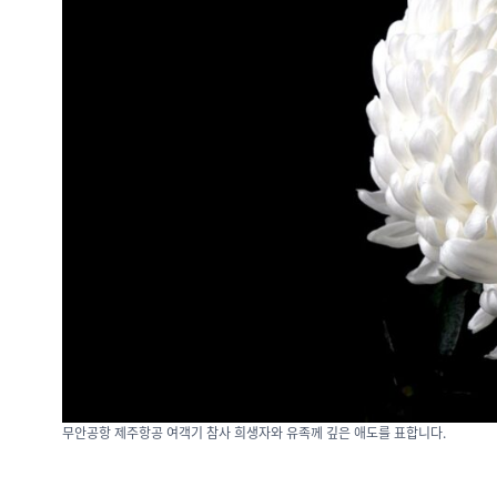
무안공항 제주항공 여객기 참사 희생자와 유족께 깊은 애도를 표합니다.