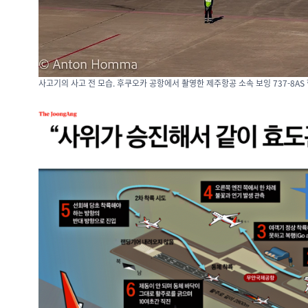
사고기의 사고 전 모습. 후쿠오카 공항에서 촬영한 제주항공 소속 보잉 737-8AS 항