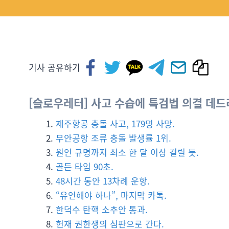
기사 공유하기
[슬로우레터] 사고 수습에 특검법 의결 데드라
제주항공 충돌 사고, 179명 사망.
무안공항 조류 충돌 발생률 1위.
원인 규명까지 최소 한 달 이상 걸릴 듯.
골든 타임 90초.
48시간 동안 13차례 운항.
“유언해야 하나”, 마지막 카톡.
한덕수 탄핵 소추안 통과.
헌재 권한쟁의 심판으로 간다.