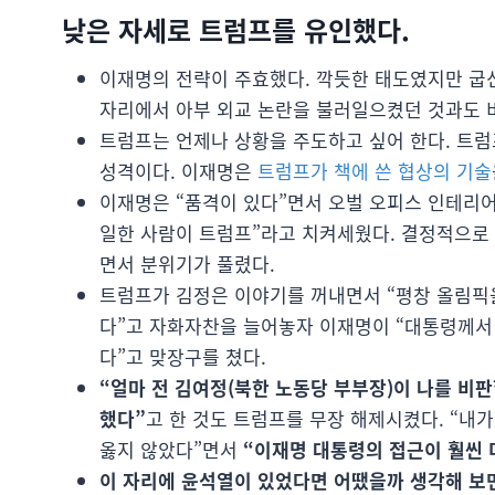
낮은 자세로 트럼프를 유인했다.
이재명의 전략이 주효했다. 깍듯한 태도였지만 굽신
자리에서 아부 외교 논란을 불러일으켰던 것과도 
트럼프는 언제나 상황을 주도하고 싶어 한다. 트럼
성격이다. 이재명은
트럼프가 책에 쓴 협상의 기술
이재명은 “품격이 있다”면서 오벌 오피스 인테리어
일한 사람이 트럼프”라고 치켜세웠다. 결정적으로
면서 분위기가 풀렸다.
트럼프가 김정은 이야기를 꺼내면서 “평창 올림픽을
다”고 자화자찬을 늘어놓자 이재명이 “대통령께서
다”고 맞장구를 쳤다.
“얼마 전 김여정(북한 노동당 부부장)이 나를 비
했다”
고 한 것도 트럼프를 무장 해제시켰다. “내
옳지 않았다”면서
“이재명 대통령의 접근이 훨씬 
이 자리에 윤석열이 있었다면 어땠을까 생각해 보면