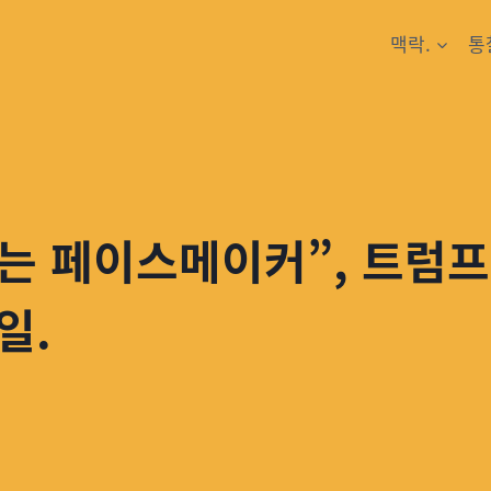
맥락.
통
는 페이스메이커”, 트럼프
일.