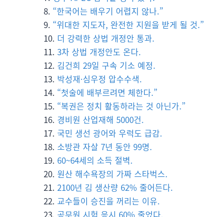
“한국어는 배우기 어렵지 않나.”
“위대한 지도자, 완전한 지원을 받게 될 것.”
더 강력한 상법 개정안 통과.
3차 상법 개정안도 온다.
김건희 29일 구속 기소 예정.
박성재·심우정 압수수색.
“첫술에 배부르려면 체한다.”
“복권은 정치 활동하라는 것 아닌가.”
경비원 산업재해 5000건.
국민 생선 광어와 우럭도 급감.
소방관 자살 7년 동안 99명.
60~64세의 소득 절벽.
원산 해수욕장의 가짜 스타벅스.
2100년 김 생산량 62% 줄어든다.
교수들이 승진을 꺼리는 이유.
공무원 시험 응시 60% 줄었다.