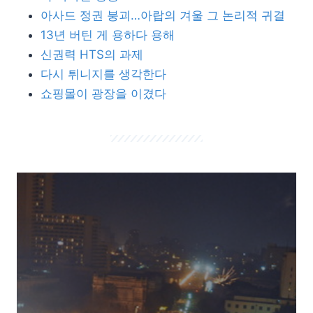
아사드 정권 붕괴…아랍의 겨울 그 논리적 귀결
13년 버틴 게 용하다 용해
신권력 HTS의 과제
다시 튀니지를 생각한다
쇼핑몰이 광장을 이겼다