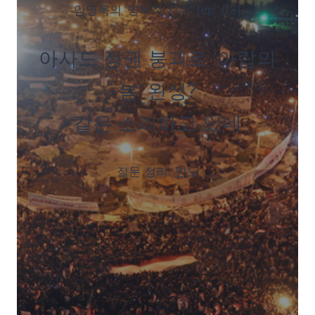
임명묵의 ‘명묵적 지수’ [ep. 03]
아사드 정권 붕괴로 ‘아랍의
봄’ 완성?
같은 소리하고 있네
질문 정리: 민노