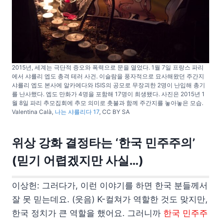
2015년, 세계는 극단적 증오와 폭력으로 문을 열었다. 1월 7일 프랑스 파리
에서 샤를리 엡도 총격 테러 사건. 이슬람을 풍자적으로 묘사해왔던 주간지
샤를리 엡도 본사에 알카에다와 ISIS의 공모로 무장괴한 2명이 난입해 총기
를 난사했다. 엡도 만화가 4명을 포함해 17명이 희생됐다. 사진은 2015년 1
월 8일 파리 추모집회에 추모 의미로 촛불과 함께 주간지를 놓아놓은 모습.
Valentina Calà,
나는 샤를리다 17
, CC BY SA
위상 강화 결정타는 ‘한국 민주주의’
(믿기 어렵겠지만 사실…)
이상헌: 그러다가, 이런 이야기를 하면 한국 분들께서
잘 못 믿는데요. (웃음) K-컬쳐가 역할한 것도 맞지만,
한국 정치가 큰 역할을 했어요. 그러니까
한국 민주주