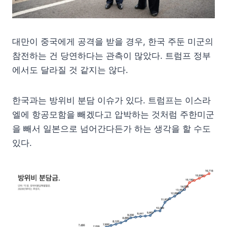
대만이 중국에게 공격을 받을 경우, 한국 주둔 미군의
참전하는 건 당연하다는 관측이 많았다. 트럼프 정부
에서도 달라질 것 같지는 않다.
한국과는 방위비 분담 이슈가 있다. 트럼프는 이스라
엘에 항공모함을 빼겠다고 압박하는 것처럼 주한미군
을 빼서 일본으로 넘어간다든가 하는 생각을 할 수도
있다.