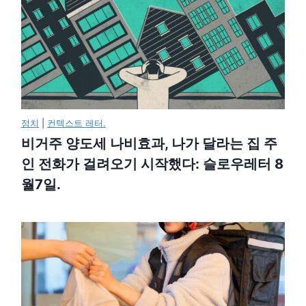
정치
|
컨텍스트 레터.
비거주 양도세 나비효과, 나가 달라는 집 주
인 전화가 걸려오기 시작했다: 슬로우레터 8
월7일.