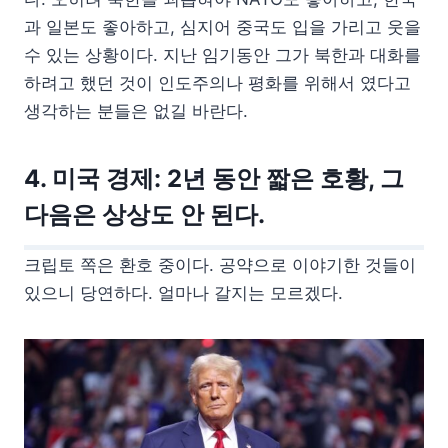
과 일본도 좋아하고, 심지어 중국도 입을 가리고 웃을
수 있는 상황이다. 지난 임기동안 그가 북한과 대화를
하려고 했던 것이 인도주의나 평화를 위해서 였다고
생각하는 분들은 없길 바란다.
4. 미국 경제: 2년 동안 짧은 호황, 그
다음은 상상도 안 된다.
크립토 쪽은 환호 중이다. 공약으로 이야기한 것들이
있으니 당연하다. 얼마나 갈지는 모르겠다.