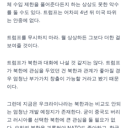
체 수입 제한을 풀어준다든지 하는 상상도 못한 악수
를 둘 수도 있다. 트럼프는 어차피 4년 뒤 미국 따위
는 안중에 없다.
트럼프를 무시하지 마라. 뭘 상상하든 그보다 더한 걸
보여줄 것이다.
트럼프가 북한과 대화에 나설 것 같지는 않다. 트럼프
가 북한에 관심을 두었던 건 북한과 관계가 좋아질 경
우 엄청난 부가가치 창출이 가능할 거라고 봤기 때문
이다.
그런데 지금은 우크라이나라는 북한과는 비교도 안되
는 엄청난 개발 예정지가 존재한다. 굳이 중국도 버리
고 러시아를 선택한 북한에 큰 관심을 둘 필요가 없
다. 오히려 북한을 괴롭혀야 NATO도 좋아하고, 한국