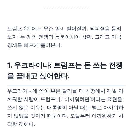
트럼프 2기에는 무슨 일이 벌어질까. 뇌피셜을 돌려
보자. 두 개의 전쟁과 동북아시아 상황, 그리고 미국
경제를 빠르게 훑어본다.
1. 우크라이나: 트럼프는 돈 쓰는 전쟁
을 끝내고 싶어한다.
우크라이나에 쏟아 부은 달러를 미국 땅에서 제일 아
까워할 사람이 트럼프다. ‘아까워하던’이라는 표현을
쓰지 않은 이유는 대통령이 아닐 때는 별로 아까워하
지 않았을 것이기 때문이다. 오늘부터 아까워하기 시
작할 것이다.