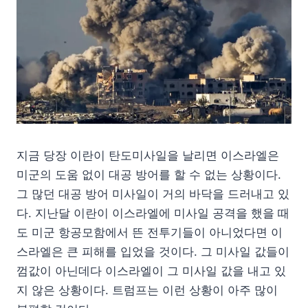
지금 당장 이란이 탄도미사일을 날리면 이스라엘은
미군의 도움 없이 대공 방어를 할 수 없는 상황이다.
그 많던 대공 방어 미사일이 거의 바닥을 드러내고 있
다. 지난달 이란이 이스라엘에 미사일 공격을 했을 때
도 미군 항공모함에서 뜬 전투기들이 아니었다면 이
스라엘은 큰 피해를 입었을 것이다. 그 미사일 값들이
껌값이 아닌데다 이스라엘이 그 미사일 값을 내고 있
지 않은 상황이다. 트럼프는 이런 상황이 아주 많이