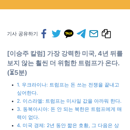
기사 공유하기
[이승주 칼럼] 가장 강력한 미국, 4년 뒤를
보지 않는 훨씬 더 위험한 트럼프가 온다.
(⏳5분)
1. 우크라이나: 트럼프는 돈 쓰는 전쟁을 끝내고
싶어한다.
2. 이스라엘: 트럼프는 미사일 값을 아까워 한다.
3. 동북아시아: 돈 안 되는 북한은 트럼프에게 매
력이 없다.
4. 미국 경제: 2년 동안 짧은 호황, 그 다음은 상