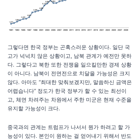
그렇다면 한국 정부는 곤혹스러운 상황이다. 일단 국
고가 넉넉치 않은 상황이고, 남북 관계가 예전만 못하
다. 그렇다고 북한 또한 전쟁을 일으킬만한 경제 상황
이 아니다. 남북이 전면전으로 치달을 가능성은 크지
않다. 아마도 “최대한 맞춰보겠지만, 말씀하신 금액은
어렵습니다” 정도가 한국 정부가 할 수 있는 최선이
고, 체면 차려주는 차원에서 주한 미군은 현재 수준을
유지할 가능성이 크다.
중국과의 관계는 트럼프가 나서서 뭔가 하려고 할 가
능성이 있다. 본인이 원하는 걸 얻어내기 위해서 반도