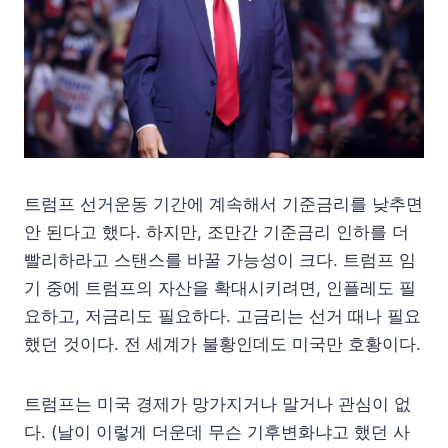
트럼프 선거운동 기간에 계속해서 기준금리를 낮추면
안 된다고 했다. 하지만, 조만간 기준금리 인하를 더
빨리하라고 스탠스를 바꿀 가능성이 크다. 트럼프 임
기 중에 트럼프의 자산을 확대시키려면, 인플레도 필
요하고, 저금리도 필요하다. 고금리는 선거 때나 필요
했던 것이다. 전 세계가 불황인데도 미국만 호황이다.
트럼프는 미국 경제가 망가지거나 말거나 관심이 없
다. (날이 이렇게 더운데 무슨 기후변화냐고 했던 사