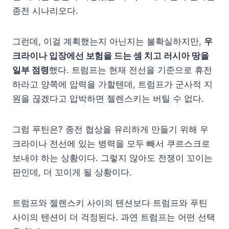
종전 시나리오다.
그런데, 이걸 계획했는지 아닌지는 불확실하지만,
우
크라이나 입장에선 보험을 드는 셈 치고 러시아 땅을
일부 점령
했다. 트럼프는 현재 전선을 기준으로 휴전
하라고 양쪽에 압력을 가할텐데, 트럼프가 군사적 지
원을 끊겠다고 압박하면 젤렌스키는 버틸 수 없다.
그럼 푸틴은? 종전 협상을 유리하게 만들기 위해 우
크라이나 전선에 있는 병력을 모두 빼서 쿠르스크로
보내야 하는 상황이다. 그렇지 않아도 전쟁이 꼬이는
판인데, 더 꼬이게 될 상황이다.
트럼프와 젤렌스키 사이의 텐션보다 트럼프와 푸틴
사이의 텐션이 더 걱정된다. 과연 트럼프는 어떤 선택