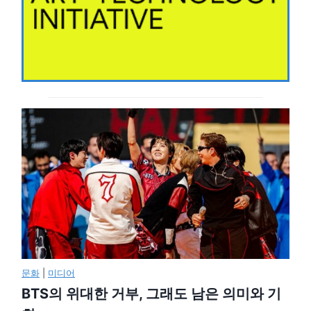
문화
|
미디어
BTS의 위대한 거부, 그래도 남은 의미와 기