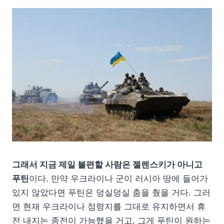
그래서 지금 제일 불편할 사람은 젤렌스키가 아니고
푸틴
이다. 만약 우크라이나 군이 러시아 땅에 들어가
있지 않았다면 푸틴은 덩실덩실 춤을 췄을 거다. 그러
면 현재 우크라이나 점령지를 그대로 유지하면서 휴
전 내지는 종전이 가능했을 거고, 그게 푸틴이 원하는