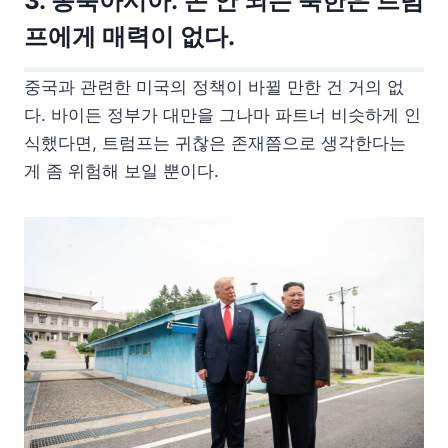
3. 동북아시아: 돈 안 되는 북한은 트럼
프에게 매력이 없다.
중국과 관련한 미국의 정책이 바뀔 만한 건 거의 없
다. 바이든 정부가 대만을 그나마 파트너 비슷하게 인
식했다면, 트럼프는 귀찮은 존재쯤으로 생각한다는
게 좀 위험해 보일 뿐이다.