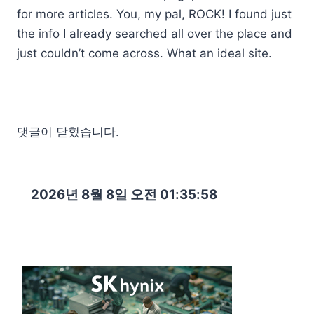
for more articles. You, my pal, ROCK! I found just
the info I already searched all over the place and
just couldn’t come across. What an ideal site.
댓글이 닫혔습니다.
2026년 8월 8일 오전 01:35:59