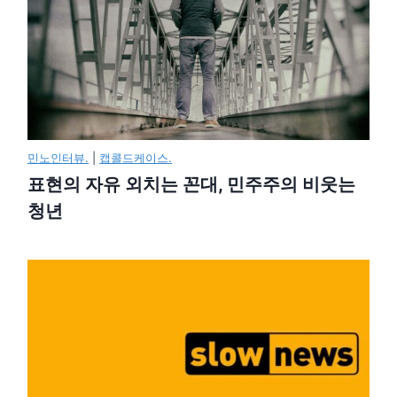
민노인터뷰.
|
캡콜드케이스.
표현의 자유 외치는 꼰대, 민주주의 비웃는
청년