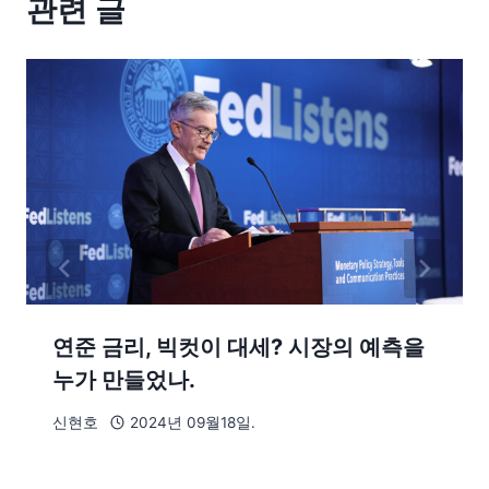
관련 글
연준 금리, 빅컷이 대세? 시장의 예측을
누가 만들었나.
신현호
2024년 09월18일.