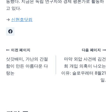
동했다. 지금은 독립 연구자와 경제 평론가로 활동하
고 있다.
→
신현호닷컴
이전 페이지
다음 페이지
삿갓배미, 가난의 간절
마약 외압 사건에 김건
함이 만든 아름다운 다
희 개입 의혹이 나오는
랑논
이유: 슬로우레터 8월21
일.