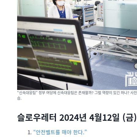
“신속대응팀” 정부 여당에 신속대응팀은 존재할까? 그럴 역량이 있긴 하나? 사진
습.
슬로우레터 2024년 4월12일 (금)
“안전벨트를 매야 한다.”