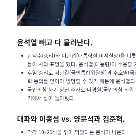
윤석열 빼고 다 물러난다.
한덕수(총리)와 이관섭(대통령실 비서실장)을 비롯
등이 사의 표명을 했다. 윤석열(대통령)이 수용할 
후임 총리로 김한길(국민통합위원장)과 주호영(국민
회 동의를 얻어야 임명할 수 있기 때문에 윤석열의
국민의힘 차기 당권 주자로 나경원(국민의힘 의원 
거에서 살아 돌아왔다.
대파와 이종섭 vs. 양문석과 김준혁.
각각 10~20석을 깎아 먹었다는 분석이 나온다.