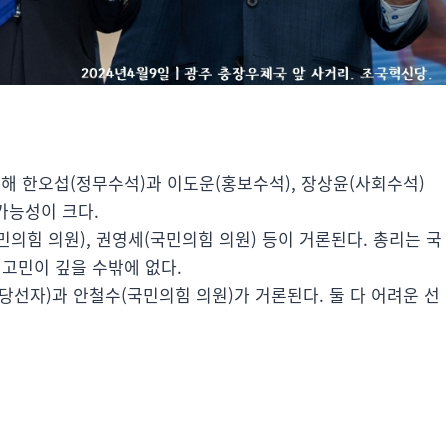
해 한오섭(정무수석)과 이도운(홍보수석), 장상윤(사회수석)
가능성이 크다.
의힘 의원), 권영세(국민의힘 의원) 등이 거론된다. 총리는 국
 고민이 깊을 수밖에 없다.
당선자)과 안철수(국민의힘 의원)가 거론된다. 둘 다 어려운 선