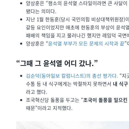
양상훈은 “평소의 윤석열 스타일이라면 큰 사달이 
됐다는 의미다.
지난 1월 한동훈(당시 국민의힘 비상대책위원장)이
갈등 요인이었지만 애초에 한동훈의 부상이 윤석열
패배의 책임을 지고 물러나긴 했지만 레임덕 국면
양상훈은 “
윤석열 부부가 모든 문제의 시작과 끝
”
“그때 그 윤석열 어디 갔나.”
김순덕(동아일보 칼럼니스트)의 총선 평가다.
“지
수통 등 내 식구에게는 박절하지 못하면서
내 식구
라고 했다.
조국혁신당 돌풍을 두고는 “
조국이 돌풍을 일으킨 
때문”이라고 지적했다.