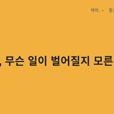
맥락.
통
, 무슨 일이 벌어질지 모른