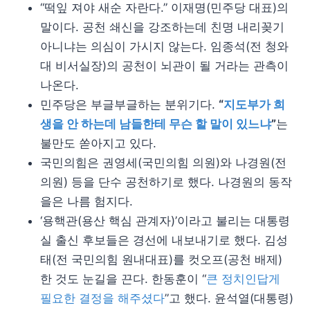
“떡잎 져야 새순 자란다.” 이재명(민주당 대표)의
말이다. 공천 쇄신을 강조하는데 친명 내리꽂기
아니냐는 의심이 가시지 않는다. 임종석(전 청와
대 비서실장)의 공천이 뇌관이 될 거라는 관측이
나온다.
민주당은 부글부글하는 분위기다.
“
지도부가 희
생을 안 하는데 남들한테 무슨 할 말이 있느냐
”
는
불만도 쏟아지고 있다.
국민의힘은 권영세(국민의힘 의원)와 나경원(전
의원) 등을 단수 공천하기로 했다. 나경원의 동작
을은 나름 험지다.
‘용핵관(용산 핵심 관계자)’이라고 불리는 대통령
실 출신 후보들은 경선에 내보내기로 했다. 김성
태(전 국민의힘 원내대표)를 컷오프(공천 배제)
한 것도 눈길을 끈다. 한동훈이 “
큰 정치인답게
필요한 결정을 해주셨다
”고 했다. 윤석열(대통령)