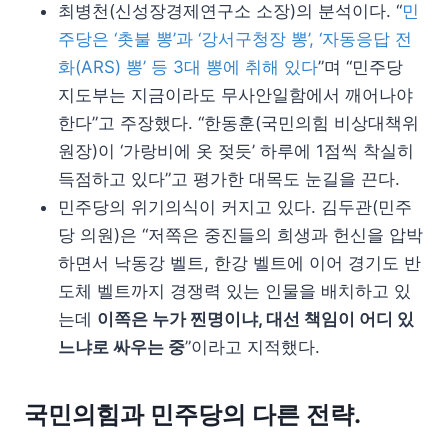
최병천(신성장경제연구소 소장)의 분석이다. “
민
주당은 ‘촛불 뽕’과 ‘강서구청장 뽕’, ‘자동응답 전
화(ARS) 뽕’ 등 3대 뽕에 취해 있다
”며 “민주당
지도부는 지금이라도 무사안일함에서 깨어나야
한다”고 주장했다. “한동훈(국민의힘 비상대책위
원장)이 ‘가랑비에 옷 젖듯’ 하루에 1점씩 착실히
득점하고 있다”고 평가한 대목도 눈길을 끈다.
민주당의 위기의식이 커지고 있다. 김두관(민주
당 의원)은 “저쪽은 중진들의 희생과 헌신을 압박
하면서 낙동강 벨트, 한강 벨트에 이어 경기도 반
도체 벨트까지 경쟁력 있는 인물을 배치하고 있
는데
이쪽은 누가 찐명이냐, 대선 책임이 어디 있
느냐로 싸우는 중
”이라고 지적했다.
국민의힘과 민주당의 다른 전략.