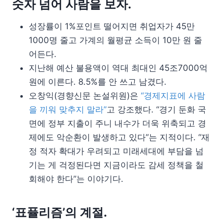
숫자 넘어 사람을 보자.
성장률이 1%포인트 떨어지면 취업자가 45만
1000명 줄고 가계의 월평균 소득이 10만 원 줄
어든다.
지난해 예산 불용액이 역대 최대인 45조7000억
원에 이른다. 8.5%를 안 쓰고 남겼다.
오창익(경향신문 논설위원)은
“경제지표에 사람
을 끼워 맞추지 말라”
고 강조했다. “경기 둔화 국
면에 정부 지출이 주니 내수가 더욱 위축되고 경
제에도 악순환이 발생하고 있다”는 지적이다. “재
정 적자 확대가 우려되고 미래세대에 부담을 넘
기는 게 걱정된다면 지금이라도 감세 정책을 철
회해야 한다”는 이야기다.
‘표퓰리즘’의 계절.