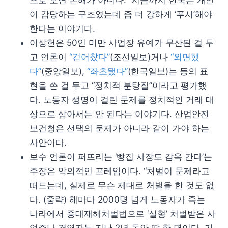
으로 보면 손해가 아니다.” 지금까지 한국은 개인
이 감당하는 구조였는데 좀 더 강하게 ‘푸시’해야
한다는 이야기다.
이상헌은 50인 미만 사업장 유예가 무산된 걸 두
고 언론이
“걷어찼다”
(조선일보)거나
“외면했
다”
(중앙일보),
“좌초됐다”
(한국일보)는 등의 표
현을 쓴 걸 두고 “정치적 분탕질”이라고 평가했
다. 노동자 생명이 걸린 문제를 정치적인 거래 대
상으로 삼아서는 안 된다는 이야기다. 산업안전
보건청은 선택의 문제가 아니라 같이 가야 하는
사안이다.
보수 언론이 퍼뜨리는 ‘빵집 사장도 감옥 간다’는
주장은 악의적인 프레임이다. “처벌이 문제라고
떠드는데, 실제로 무슨 제대로 처벌을 한 것도 없
다. (중략) 해마다 2000명 넘게 노동자가 죽는
나라에서 중대재해처벌법으로 ‘실형’ 처벌받은 사