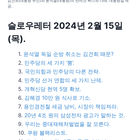
김건희(대통령 부인)와 윤석열(대통령)의 반려견 써니와 나래. 대통령실 제
공.
슬로우레터 2024년 2월 15일
(목).
윤석열 독일 순방 취소는 김건희 때문?
민주당의 세 가지 ‘뽕’.
국민의힘과 민주당의 다른 전략.
민주당 선거 연합의 세 가지 난제.
개혁신당 현역 5명 확보.
김혜경 10만 원 식사로 기소.
용인경전철 세금 낭비, 시장이 책임져라.
20년 4조 원의 삼성전자 광고가 말하는 것.
우리는 중대재해처벌법을 잘 모른다.
쿠팡 블랙리스트.