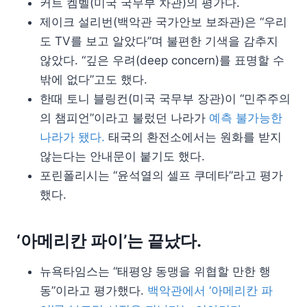
커트 켐벨(미국 국무부 차관)의 평가다.
제이크 설리번(백악관 국가안보 보좌관)은 “우리
도 TV를 보고 알았다”며 불편한 기색을 감추지
않았다. “깊은 우려(deep concern)를 표명할 수
밖에 없다”고도 했다.
한때 토니 블링컨(미국 국무부 장관)이 “민주주의
의 챔피언”이라고 불렀던 나라가
예측 불가능한
나라가 됐다.
태국의 환전소에서는 원화를 받지
않는다는 안내문이 붙기도 했다.
포린폴리시는 “윤석열의 셀프 쿠데타”라고 평가
했다.
‘아메리칸 파이’는 끝났다.
뉴욕타임스는 “태평양 동맹을 위협할 만한 행
동”이라고 평가했다.
백악관에서 ‘아메리칸 파