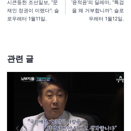
시큰둥한 조선일보, “문
‘윤적윤’의 딜레마, “특검
재인 정권이 이랬다”: 슬
을 왜 거부합니까”: 슬로
로우레터 1월11일.
우레터 1월12일.
관련 글