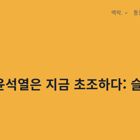
맥락.
통
윤석열은 지금 초조하다: 