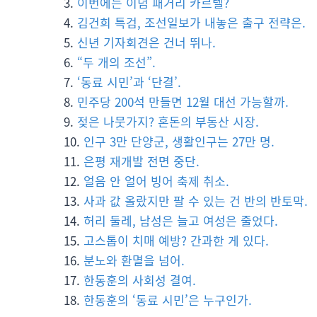
이번에는 이념 패거리 카르텔?
김건희 특검, 조선일보가 내놓은 출구 전략은.
신년 기자회견은 건너 뛰나.
“두 개의 조선”.
‘동료 시민’과 ‘단결’.
민주당 200석 만들면 12월 대선 가능할까.
젖은 나뭇가지? 혼돈의 부동산 시장.
인구 3만 단양군, 생활인구는 27만 명.
은평 재개발 전면 중단.
얼음 안 얼어 빙어 축제 취소.
사과 값 올랐지만 팔 수 있는 건 반의 반토막.
허리 둘레, 남성은 늘고 여성은 줄었다.
고스톱이 치매 예방? 간과한 게 있다.
분노와 환멸을 넘어.
한동훈의 사회성 결여.
한동훈의 ‘동료 시민’은 누구인가.