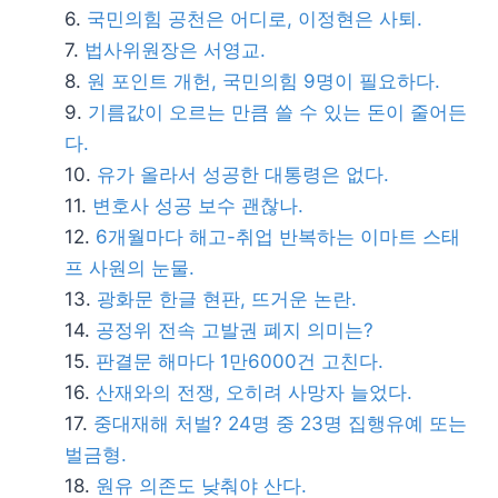
국민의힘 공천은 어디로, 이정현은 사퇴.
법사위원장은 서영교.
원 포인트 개헌, 국민의힘 9명이 필요하다.
기름값이 오르는 만큼 쓸 수 있는 돈이 줄어든
다.
유가 올라서 성공한 대통령은 없다.
변호사 성공 보수 괜찮나.
6개월마다 해고-취업 반복하는 이마트 스태
프 사원의 눈물.
광화문 한글 현판, 뜨거운 논란.
공정위 전속 고발권 폐지 의미는?
판결문 해마다 1만6000건 고친다.
산재와의 전쟁, 오히려 사망자 늘었다.
중대재해 처벌? 24명 중 23명 집행유예 또는
벌금형.
원유 의존도 낮춰야 산다.