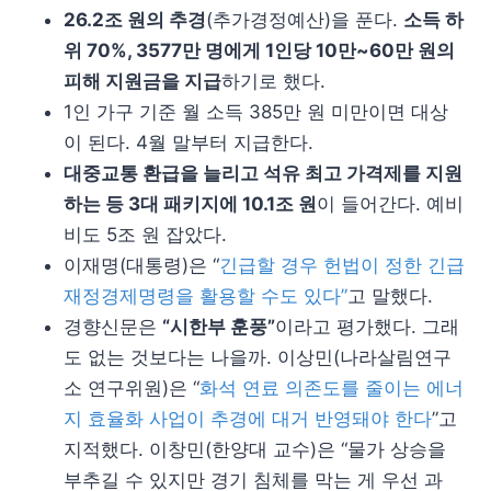
26.2조 원의 추경
(추가경정예산)을 푼다.
소득 하
위 70%, 3577만 명에게 1인당 10만~60만 원의
피해 지원금을 지급
하기로 했다.
1인 가구 기준 월 소득 385만 원 미만이면 대상
이 된다. 4월 말부터 지급한다.
대중교통 환급을 늘리고 석유 최고 가격제를 지원
하는 등 3대 패키지에 10.1조 원
이 들어간다. 예비
비도 5조 원 잡았다.
이재명(대통령)은 “
긴급할 경우 헌법이 정한 긴급
재정경제명령을 활용할 수도 있다”
고 말했다.
경향신문은
“시한부 훈풍”
이라고 평가했다. 그래
도 없는 것보다는 나을까. 이상민(나라살림연구
소 연구위원)은 “
화석 연료 의존도를 줄이는 에너
지 효율화 사업이 추경에 대거 반영돼야 한다
”고
지적했다. 이창민(한양대 교수)은 “물가 상승을
부추길 수 있지만 경기 침체를 막는 게 우선 과