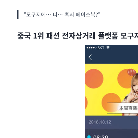
“모구지에… 너… 혹시 페이스북?”
중국 1위 패션 전자상거래 플랫폼 모구지