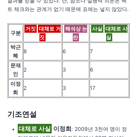
결과를 얻을 수 있었다. 단, 참조나 실행력 의문은 팩
트 체크와는 관계가 없기 때문에 표에는 넣지 않았다.
거짓
대체로 거
해석상 논
사실
대체로 사
구분
짓
란
실
박근
8
6
7
혜
문재
2
3
6
인
이정
2
3
17
희
기조연설
대체로 사실
이정희
: 2009년 3천여 명이 정