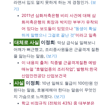
라면서 입도 열지 못하게 하는 게 경청인가.
(보
기)
2011년 삼화저축은행 비리 사건에 대해 삼
화저축은행의 회장과 박지만 부부가 유착되
어 있다는 보도들이 있었으나
“동생이 확실
하게 말했으니 그걸로 끝난 것”
이라고 일축
대체로 사실
이정희
: 막상 급식실 일해보니
어깨가 뻐근했고, 조리종사원들은 근골격계 질환
을 앓는다는 말씀,
(보기)
이 내용의 출처: 직종별 근골격계질환 예방
매뉴얼 “호텔업종의 조리작업”, 발행처:한국
산업안전공단 산업보건국
사실
이정희
: 10년 일해도 월급이 100만원 안
된다는 말씀, 호봉제해야 한다는 말씀이 무엇인
지 가슴으로 느껴졌다.
(보기)
학교 비정규직 (전체의 43%) 중 대부분은