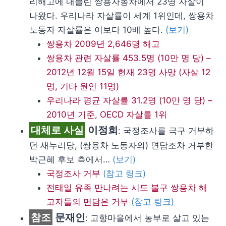
리해고에 내몰린 쌍용자동차에서 23명 자살이
나왔다. 우리나라 자살률이 세계 1위인데, 쌍용차
노동자 자살률은 이보다 10배 높다.
(보기)
쌍용차 2009년 2,646명 해고
쌍용차 관련 자살률 453.5명 (10만 명 당) –
2012년 12월 15일 현재 23명 사망 (자살 12
명, 기타 원인 11명)
우리나라 평균 자살률 31.2명 (10만 명 당) –
2010년 기준, OECD 자살률 1위
대체로 사실
이정희
: 국정조사를 극구 거부하
던 새누리당, (쌍용차 노동자의) 면담조차 거부한
박근혜 후보 측에서…
(보기)
국정조사 거부
(참고 링크)
전태일 유족 만나려는 시도 불구 쌍용차 해
고자들의 면담은 거부
(참고 링크)
참조
문재인
: 고향마을에서 농부로 살고 있는