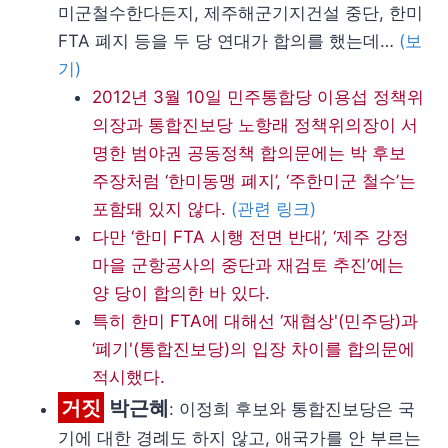
미군철수한다든지, 제주해군기지건설 중단, 한미
FTA 폐지 등을 두 당 연대가 합의를 했는데…
(보
기)
2012년 3월 10일 민주통합당 이용섭 정책위
의장과 통합진보당 노항래 정책위의장이 서
명한 범야권 공동정책 합의문에는 박 후보
주장처럼 ‘한미동맹 폐지’, ‘주한미군 철수’는
포함돼 있지 않다.
(관련 링크)
다만 ‘한미 FTA 시행 전면 반대’, ‘제주 강정
마을 군항공사의 중단과 재검토 추진’에는
양 당이 합의한 바 있다.
특히 한미 FTA에 대해선 ‘재협상'(민주당)과
‘폐기'(통합진보당)의 입장 차이를 합의문에
적시했다.
거짓
박근혜
: 이정희 후보와 통합진보당은 국
기에 대한 경례도 하지 않고, 애국가를 안 부르는