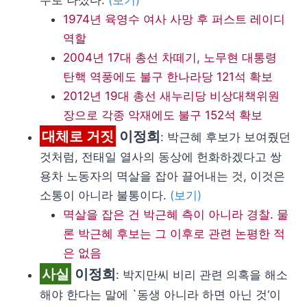
수로 나섰다.
(보기)
1974년 육영수 여사 사망 후 퍼스트 레이디
역할
2004년 17대 총선 차떼기, 노무현 대통령
탄핵 역풍에도 불구 한나라당 121석 확보
2012년 19대 총선 새누리당 비상대책위원
장으로 각종 악재에도 불구 152석 확보
대체로 거짓
이정희
: 박근혜 후보가 보여줬던
것처럼, 전태일 열사의 동상에 헌화하겠다고 쌍
용차 노동자의 멱살을 잡아 끌어내는 것, 이것은
소통이 아니라 불통이다.
(보기)
멱살을 잡은 건 박근혜 측이 아니라 경찰. 물
론 박근혜 후보는 그 이후로 관련 논평한 적
은 없음
사실
이정희
: 박지만씨 비리 관련 의혹을 해소
해야 한다는 말에 `동생 아니라 하면 아닌 것‘이