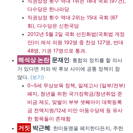
직권상정 횟수 역대 1위는 18대 국회 (97건),
다수당은 한나라당
직권상정 횟수 역대 2위는 15대 국회 (87
회), 다수당은 신한국당
2012년 5월 2일 국회 선진화법(국회법 개정
안)이 재석 의원 192명 중 찬성 127명, 반대
48명, 기권 17명으로 통과.
해석상 논란
문재인
: 통합의 정치를 할 의사
가 있다면 저와 박 후보 사이에 공통 정책이 참
많다.
(보기)
0~5세 무상보육 정책, 일제고사 (일부/전부)
폐지, 청년을 위한 국가장학금/청년취업 준
비금 제도, 맞벌이 부부 셋째아이 대학등록
금 전액지원/12세 미만 아동수당제 등 유사
한 항목들이 존재함
거짓
박근혜
: 한미동맹을 폐지한다든지, 주한