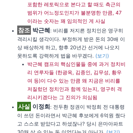
포함한 레토릭으로 본다고 할 때도 측근의
범위가 어느정도인지가 불분명한 만큼, 47
이라는 숫자는 꽤 임의적인 게 사실
참조
박근혜
: 비리를 저지른 정치인은 영구히
격리시킬 생각이다. 부정하게 받은 돈의 30배 이
상 배상하게 하고, 향후 20년간 선거에 나오지
못하도록 강력하게 법을 바꾸겠다.
(보기)
박근혜 캠프의 핵심인물들 중에 과거 정치비
리 연루자들 (한광옥, 김종인, 김무성, 황우
여 등)이 다수 있는 만큼 왜 지금은 비리를
저질렀던 정치인과 함께 있는지, 영구히 격
리시키겠다는 그 진의가 의심됨
사실
이정희
: 전두환 정권이 박정희 전 대통령
이 쓰던 돈이라면서 박근혜 후보에게 6억원 줬다
고 스스로 받았다고 하셨잖나? 당시 은마아파트
30채 살 수 있는 돈 이었다는거 아닌가.
(보기)