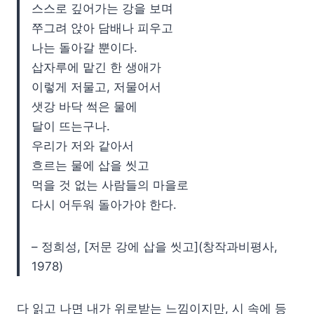
스스로 깊어가는 강을 보며
쭈그려 앉아 담배나 피우고
나는 돌아갈 뿐이다.
삽자루에 맡긴 한 생애가
이렇게 저물고, 저물어서
샛강 바닥 썩은 물에
달이 뜨는구나.
우리가 저와 같아서
흐르는 물에 삽을 씻고
먹을 것 없는 사람들의 마을로
다시 어두워 돌아가야 한다.
– 정희성, [저문 강에 삽을 씻고](창작과비평사,
1978)
다 읽고 나면 내가 위로받는 느낌이지만, 시 속에 등