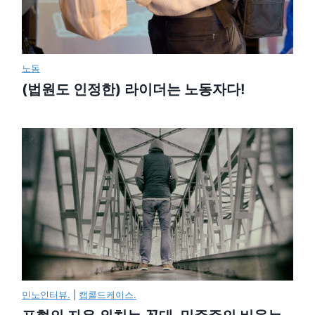
노동
(법원도 인정한) 라이더는 노동자다!
민노인터뷰.
|
캡콜드케이스.