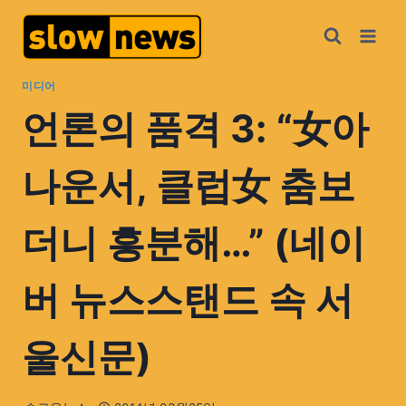
미디어
언론의 품격 3: “女아
나운서, 클럽女 춤보
더니 흥분해…” (네이
버 뉴스스탠드 속 서
울신문)