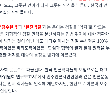
나오고, 그릇된 언어가 다시 그릇된 인식을 부른다. 한국의 언
현실의 단면들이다.
‘검수완박’
과
‘완전박탈’
라는 용어는 검찰을 ‘약자’로 만드는
만큼 기형적인 검찰 권력을 분산하자는 입법 취지에 대한 정확한
 넘기는 것이 아닌 데도 대다수 매체는 검찰 수사권을 100%
적이었든 비의도적이었든—합심과 협력의 결과 절대 권력을 누
련한 처지로
대중의 동정을 받기에 이르렀다.
 사회 곳곳으로 파급된다. 한국 언론학자들의 모임으로는 대표
가위원회 연구보고서’
에서 민주언론시민연합과 같은 언론운동
 나는 먼저 학자들의 인식에 개탄하지만, 한편으로 이른바 보수
 실감한다.