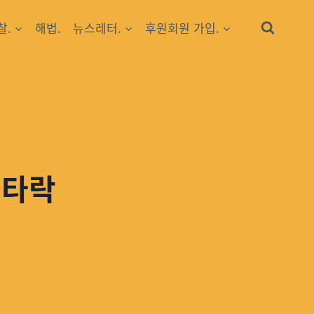
찰.
해법.
뉴스레터.
후원회원 가입.
 타락