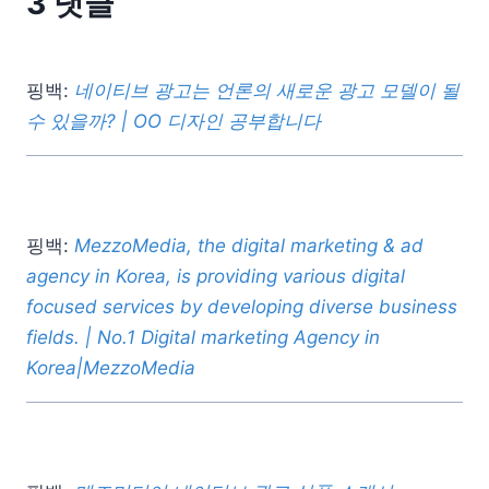
3 댓글
핑백:
네이티브 광고는 언론의 새로운 광고 모델이 될
수 있을까? | OO 디자인 공부합니다
핑백:
MezzoMedia, the digital marketing & ad
agency in Korea, is providing various digital
focused services by developing diverse business
fields. | No.1 Digital marketing Agency in
Korea|MezzoMedia