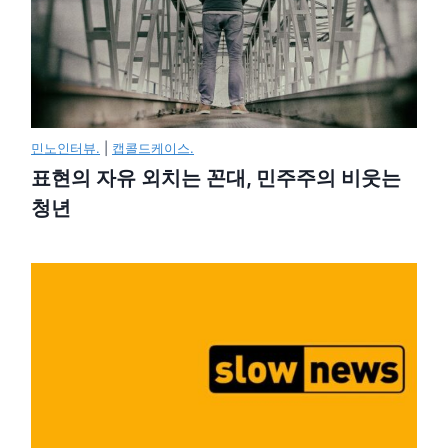
민노인터뷰.
|
캡콜드케이스.
표현의 자유 외치는 꼰대, 민주주의 비웃는
청년