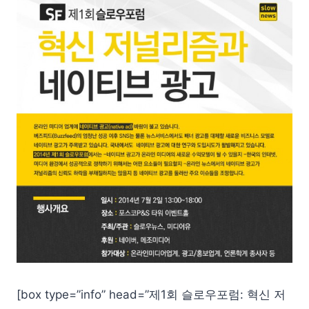
[box type=”info” head=”제1회 슬로우포럼: 혁신 저