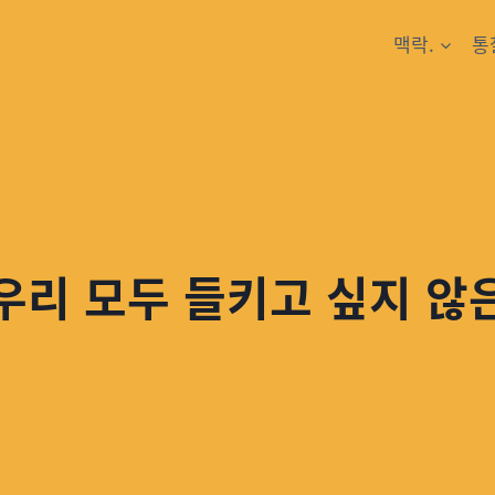
맥락.
통
 우리 모두 들키고 싶지 않