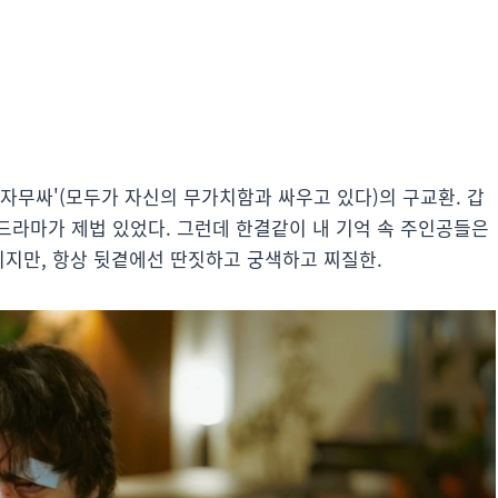
자무싸'(모두가 자신의 무가치함과 싸우고 있다)의 구교환. 갑
드라마가 제법 있었다. 그런데 한결같이 내 기억 속 주인공들은
이지만, 항상 뒷곁에선 딴짓하고 궁색하고 찌질한.