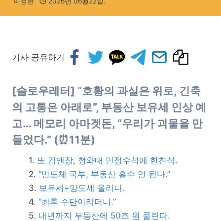
이정환
2026년 06월22일.
기사 공유하기
[슬로우레터] “호황의 과실은 위로, 긴축
의 고통은 아래로”, 부동산 보유세 인상 예
고… 메모리 아마겟돈, “우리가 괴물을 만
들었다.” (⏰11분)
또 김앤장, 청와대 민정수석에 한찬식.
“반도체 국부, 부동산 흡수 안 된다.”
보유세+양도세 올리나.
“최후 수단이라더니.”
내년까지 부동산에 50조 원 풀린다.