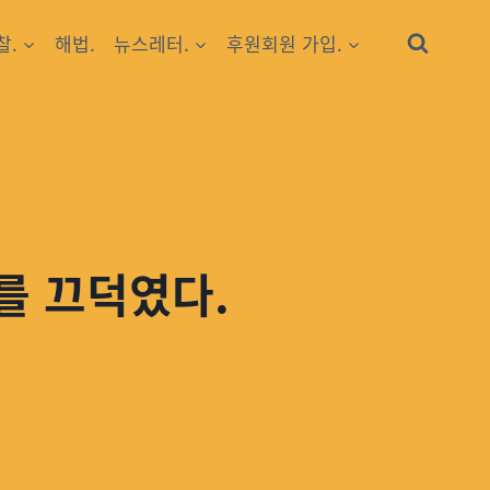
찰.
해법.
뉴스레터.
후원회원 가입.
를 끄덕였다.