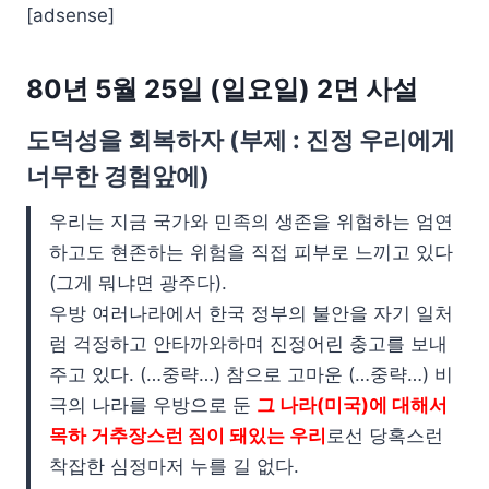
[adsense]
80년 5월 25일 (일요일) 2면 사설
도덕성을 회복하자 (부제 : 진정 우리에게
너무한 경험앞에)
우리는 지금 국가와 민족의 생존을 위협하는 엄연
하고도 현존하는 위험을 직접 피부로 느끼고 있다
(그게 뭐냐면 광주다).
우방 여러나라에서 한국 정부의 불안을 자기 일처
럼 걱정하고 안타까와하며 진정어린 충고를 보내
주고 있다. (…중략…) 참으로 고마운 (…중략…) 비
극의 나라를 우방으로 둔
그 나라(미국)에 대해서
목하 거추장스런 짐이 돼있는 우리
로선 당혹스런
착잡한 심정마저 누를 길 없다.