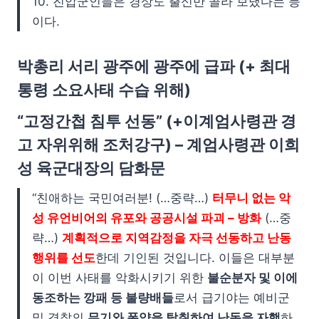
10. 진압군인들은 경상도 출신만 골라 보냈다는 등
이다.
박총리 서리 광주에 광주에 급파 (+ 최대
통령 소요사태 수습 위해)
“고정간첩 침투 선동” (+이계엄사령관 경
고 자위위해 조처강구) – 계엄사령관 이희
성 육군대장의 담화문
“친애하는 국민여러분! (…중략…)
터무니 없는 악
성 유언비어의 유포와 공공시설 파괴 – 방화
(…중
략…)
계획적으로 지역감정을 자극 선동하고 난동
행위를 선도
한데 기인된 것입니다. 이들은 대부분
이 이번 사태를 악화시키기 위한
불순분자 및 이에
동조하는 깡패 등 불량배들
로서 급기야는 예비군
및 경찰의
무기와 폭약을 탈취하여 난동을 자행
하