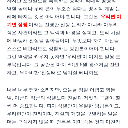
하지만 조선일보를 극복하는 방식이 적대적 공생의
역할 놀이나 우리 편이 무조건 옳다는 맹목적 게임 논
리에 빠지는 것은 아니어야 합니다. 그것은
‘우리편 이
기면 장땡’
이라는 진영간
전쟁 논리가 아니라 아무리
작은 사건이라도 그 맥락과 배경을 살피고, 오직 사실
에 바탕해 진실을 받아들이며, 무엇보다 자기 자신을
스스로 비판적으로 성찰하는 방법론이어야 합니다.
그런 역량을 키우지 못하면 ‘우리편’이 이겨도 말짱 도
루묵입니다. 그 공간은 마치 80년 5월 광주처럼 잔인
하고, 무자비한 ‘전쟁터’로 남겨질 테니까요.
너무 너무 뻔한 소리지만, 오늘날 정말 어렵고 힘든
일, 아군과 적군의 식별보다 진실과 거짓의 구별이 훨
씬 더 중요합니다. 피아 식별만이 유일한 방법론이고,
우리편만이 진리이며, 진실과 거짓을 구별하는 일을
더는 근심하지 않을 때 언론은 이미 죽은 것과 마찬가