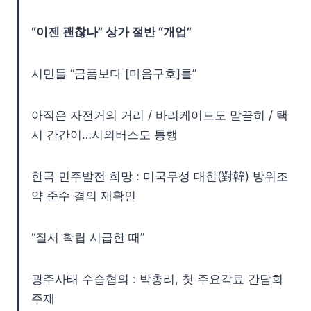
“이젠 괜찮나” 상가 절반 “개업”
시민들 “금품보다 [마음구호]를”
아직은 자전거의 거리 / 바리케이드도 말끔히 / 택
시 간간이…시외버스도 통행
한국 민주발전 희망 : 미국무성 대한(對韓) 방위조
약 준수 결의 재확인
“질서 확립 시급한 때”
광주사태 수습협의 : 박총리, 첫 주요각료 간담회
주재