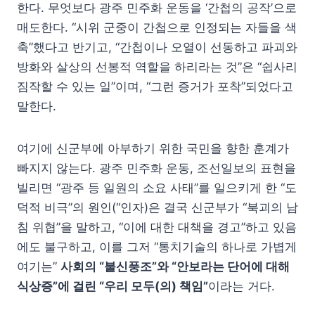
한다. 무엇보다 광주 민주화 운동을 ‘간첩의 공작’으로
매도한다. “시위 군중이 간첩으로 인정되는 자들을 색
축”했다고 반기고, “간첩이나 오열이 선동하고 파괴와
방화와 살상의 선봉적 역할을 하리라는 것”은 “쉽사리
짐작할 수 있는 일”이며, “그런 증거가 포착”되었다고
말한다.
여기에 신군부에 아부하기 위한 국민을 향한 훈계가
빠지지 않는다. 광주 민주화 운동, 조선일보의 표현을
빌리면 “광주 등 일원의 소요 사태”를 일으키게 한 “도
덕적 비극”의 원인(“인자)은 결국 신군부가 “북괴의 남
침 위협”을 말하고, “이에 대한 대책을 경고”하고 있음
에도 불구하고, 이를 그저 “통치기술의 하나로 가볍게
여기는”
사회의 “불신풍조”와 “안보라는 단어에 대해
식상증”에 걸린 “우리 모두(의) 책임”
이라는 거다.