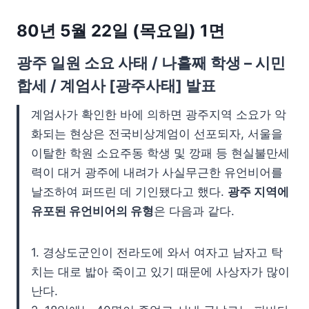
80년 5월 22일 (목요일) 1면
광주 일원 소요 사태 / 나흘째 학생 – 시민
합세 / 계엄사 [광주사태] 발표
계엄사가 확인한 바에 의하면 광주지역 소요가 악
화되는 현상은 전국비상계엄이 선포되자, 서울을
이탈한 학원 소요주동 학생 및 깡패 등 현실불만세
력이 대거 광주에 내려가 사실무근한 유언비어를
날조하여 퍼뜨린 데 기인됐다고 했다.
광주 지역에
유포된 유언비어의 유형
은 다음과 같다.
1. 경상도군인이 전라도에 와서 여자고 남자고 탁
치는 대로 밟아 죽이고 있기 때문에 사상자가 많이
난다.