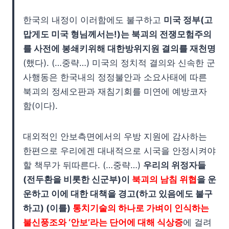
한국의 내정이 이러함에도 불구하고
미국 정부(고
맙게도 미국 형님께서는!)는 북괴의 전쟁모험주의
를 사전에 봉쇄키위해 대한방위지원 결의를 재천명
(했다). (…중략…) 미국의 정치적 결의와 신속한 군
사행동은 한국내의 정정불안과 소요사태에 따른
북괴의 정세오판과 재침기회를 미연에 예방코자
함(이다).
대외적인 안보측면에서의 우방 지원에 감사하는
한편으로 우리에겐 대내적으로 시국을 안정시켜야
할 책무가 뒤따른다. (…중략…)
우리의 위정자들
(전두환을 비롯한 신군부)이
북괴의 남침 위협
을 운
운하고 이에 대한 대책을 경고(하고 있음에도 불구
하고) (이를)
통치기술의 하나로 가벼이 인식하는
불신풍조와 ‘안보’라는 단어에 대해 식상증
에 걸려