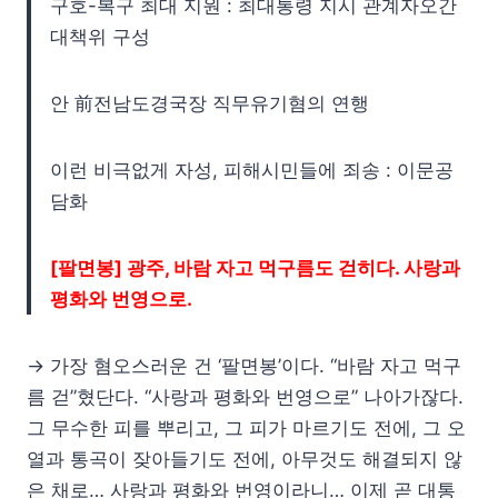
구호-복구 최대 지원 : 최대통령 지시 관계자오간
대책위 구성
안 前전남도경국장 직무유기혐의 연행
이런 비극없게 자성, 피해시민들에 죄송 : 이문공
담화
[팔면봉] 광주, 바람 자고 먹구름도 걷히다. 사랑과
평화와 번영으로.
→ 가장 혐오스러운 건 ‘팔면봉’이다. “바람 자고 먹구
름 걷”혔단다. “사랑과 평화와 번영으로” 나아가잖다.
그 무수한 피를 뿌리고, 그 피가 마르기도 전에, 그 오
열과 통곡이 잦아들기도 전에, 아무것도 해결되지 않
은 채로… 사랑과 평화와 번영이라니… 이제 곧 대통