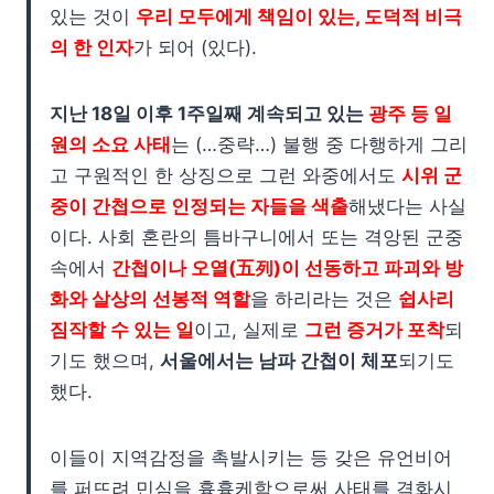
있는 것이
우리 모두에게 책임이 있는, 도덕적 비극
의 한 인자
가 되어 (있다).
지난 18일 이후 1주일째 계속되고 있는
광주 등 일
원의 소요 사태
는 (…중략…) 불행 중 다행하게 그리
고 구원적인 한 상징으로 그런 와중에서도
시위 군
중이 간첩으로 인정되는 자들을 색출
해냈다는 사실
이다. 사회 혼란의 틈바구니에서 또는 격앙된 군중
속에서
간첩이나 오열(五列)이 선동하고 파괴와 방
화와 살상의 선봉적 역할
을 하리라는 것은
쉽사리
짐작할 수 있는 일
이고, 실제로
그런 증거가 포착
되
기도 했으며,
서울에서는 남파 간첩이 체포
되기도
했다.
이들이 지역감정을 촉발시키는 등 갖은 유언비어
를 퍼뜨려 민심을 흉흉케함으로써 사태를 격화시