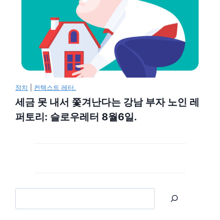
정치
|
컨텍스트 레터.
세금 못 내서 쫓겨난다는 강남 부자 노인 레
퍼토리: 슬로우레터 8월6일.