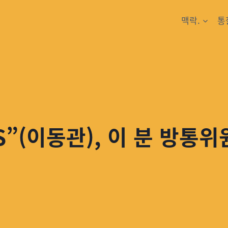
맥락.
통
”(이동관), 이 분 방통