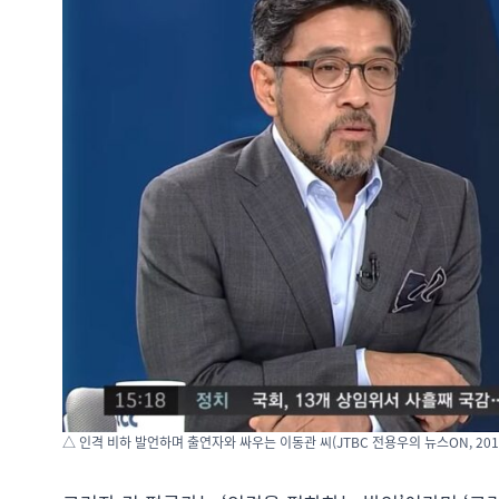
△ 인격 비하 발언하며 출연자와 싸우는 이동관 씨(JTBC 전용우의 뉴스ON, 2019