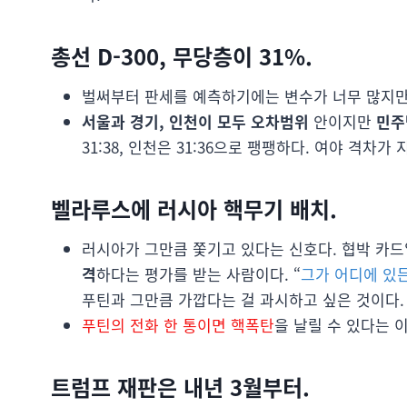
총선 D-300, 무당층이 31%.
벌써부터 판세를 예측하기에는 변수가 너무 많지
서울과 경기, 인천이 모두 오차범위
안이지만
민주
31:38, 인천은 31:36으로 팽팽하다. 여야 격차
벨라루스에 러시아 핵무기 배치.
러시아가 그만큼 쫓기고 있다는 신호다. 협박 카드
격
하다는 평가를 받는 사람이다. “
그가 어디에 있
푸틴과 그만큼 가깝다는 걸 과시하고 싶은 것이다. 
푸틴의 전화 한 통이면 핵폭탄
을 날릴 수 있다는 
트럼프 재판은 내년 3월부터.