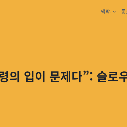
맥락.
통
령의 입이 문제다”: 슬로우