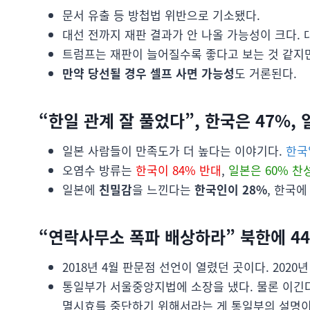
문서 유출 등 방첩법 위반으로 기소됐다.
대선 전까지 재판 결과가 안 나올 가능성이 크다. 대
트럼프는 재판이 늘어질수록 좋다고 보는 것 같지만
만약 당선될 경우 셀프 사면 가능성
도 거론된다.
“한일 관계 잘 풀었다”, 한국은 47%, 
일본 사람들이 만족도가 더 높다는 이야기다.
한국
오염수 방류는
한국이 84% 반대
,
일본은 60% 찬
일본에
친밀감
을 느낀다는
한국인이 28%
, 한국
“연락사무소 폭파 배상하라” 북한에 44
2018년 4월 판문점 선언이 열렸던 곳이다. 2020
통일부가 서울중앙지법에 소장을 냈다. 물론 이긴
멸시효를 중단하기 위해서라는 게 통일부의 설명이