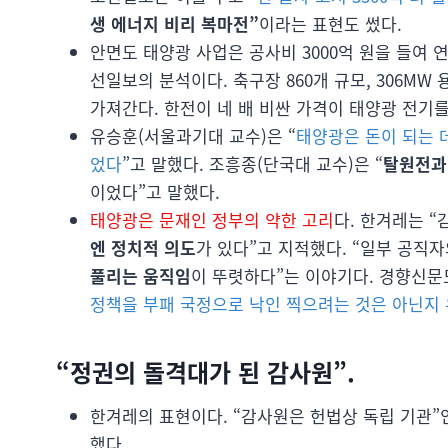
생 에너지 비리 복마전”
이라는 표현도 썼다.
안면도 태양광 사업은 공사비 3000억 원을 들여 연
선일보의 분석이다. 축구장 860개 규모, 306M
가져간다. 한전이 네 배 비싼 가격이 태양광 전기
유승훈(서울과기대 교수)은 “
태양광은 돈이 되는 
었다
”고 말했다. 조흥종(단국대 교수)은 “
탈원전과
이었다”고 말했다.
태양광은 문재인 정부의 약한 고리
다. 한겨레는 
엔 정치적 의도
가 있다”고 지적했다. “일부 공직
풀리는 움직임
이 뚜렷하다”는 이야기다. 경향신문도
정책을 부패 국정으로 낙인 찍으려는 것은 아닌지
“정권의 돌격대가 된 감사원”.
한겨레의 표현이다. “감사원은 헌법상 독립 기관”
했다.