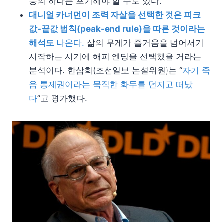
중의 하나는 포기해야 할 수도 있다.
대니얼 카너먼이 조력 자살을 선택한 것은 피크
값-끝값 법칙(peak-end rule)을 따른 것이라는
해석도
나온다.
삶의 무게가 즐거움을 넘어서기
시작하는 시기에 해피 엔딩을 선택했을 거라는
분석이다. 한삼희(조선일보 논설위원)는 “
자기 죽
음 통제권이라는 묵직한 화두를 던지고 떠났
다
”고 평가했다.