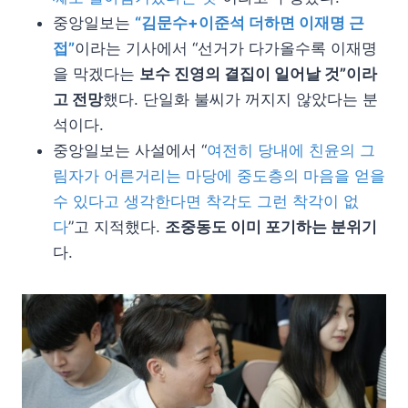
중앙일보는
“김문수+이준석 더하면 이재명 근
접”
이라는 기사에서 “선거가 다가올수록 이재명
을 막겠다는
보수 진영의 결집이 일어날 것”이라
고 전망
했다. 단일화 불씨가 꺼지지 않았다는 분
석이다.
중앙일보는 사설에서 “
여전히 당내에 친윤의 그
림자가 어른거리는 마당에 중도층의 마음을 얻을
수 있다고 생각한다면 착각도 그런 착각이 없
다
”고 지적했다.
조중동도 이미 포기하는 분위기
다.