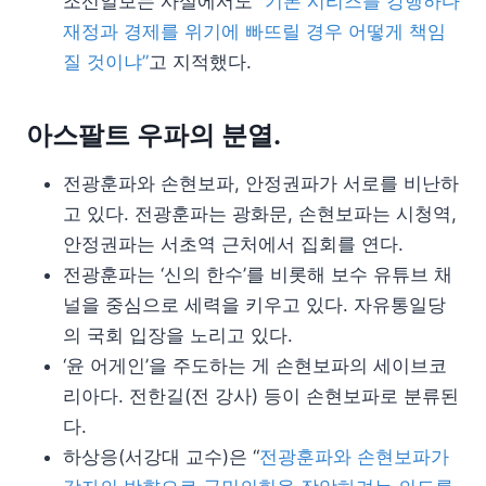
조선일보는 사설에서도 “
기본 시리즈를 강행하다
재정과 경제를 위기에 빠뜨릴 경우 어떻게 책임
질 것이냐”
고 지적했다.
아스팔트 우파의 분열.
전광훈파와 손현보파, 안정권파가 서로를 비난하
고 있다. 전광훈파는 광화문, 손현보파는 시청역,
안정권파는 서초역 근처에서 집회를 연다.
전광훈파는 ‘신의 한수’를 비롯해 보수 유튜브 채
널을 중심으로 세력을 키우고 있다. 자유통일당
의 국회 입장을 노리고 있다.
‘윤 어게인’을 주도하는 게 손현보파의 세이브코
리아다. 전한길(전 강사) 등이 손현보파로 분류된
다.
하상응(서강대 교수)은 “
전광훈파와 손현보파가