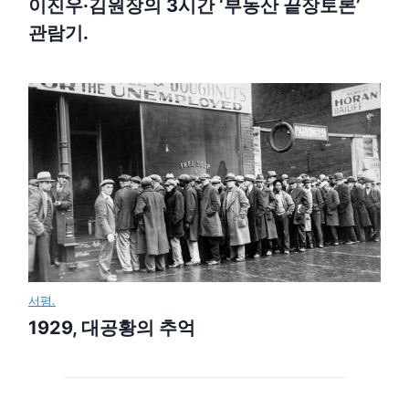
이진우·김원장의 3시간 ‘부동산 끝장토론’
관람기.
서평.
1929, 대공황의 추억