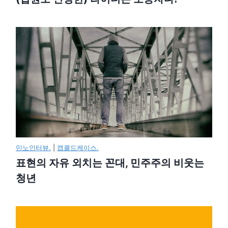
민노인터뷰.
|
캡콜드케이스.
표현의 자유 외치는 꼰대, 민주주의 비웃는
청년