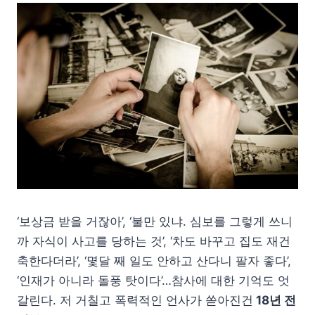
‘보상금 받을 거잖아’, ‘불만 있냐. 심보를 그렇게 쓰니
까 자식이 사고를 당하는 것’, ‘차도 바꾸고 집도 재건
축한다더라’, ‘몇달 째 일도 안하고 산다니 팔자 좋다’,
‘인재가 아니라 돌풍 탓이다’…참사에 대한 기억도 엇
갈린다. 저 거칠고 폭력적인 언사가 쏟아진건
18년 전