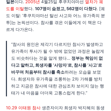
일본
이다.
2005년
4월25일 후쿠치야마선
열차가 궤
도를 이탈
했다.
107명이 숨졌고, 562명이 다쳤다
. [궤
도 이탈: ‘후쿠치야마선 탈선 사고와 어느 유가족의 분
투]는 논픽션이다. 참사를 겪은 이들에게 이 책은 다
르게 다가온다.
“참사의 원인은 제각기 다르지만 참사가 발생하고
유가족이 투사가 될 수 밖에 없었던 과정은 놀랍게
도 비슷하다는 것을 알게 됐다…
정부는 책임이 없
다고 말하고, 희생자를 ‘사망자’로, 참사를 ‘사고’로
바꾸며 처음부터 참사를 축소
하려는 모습을 보였
다. 희생자와 유가족을 조롱하는 2차 가해를 방치
하고 지금은 참사에 대한 관심조차 보이지 않는 행
태가 내 마음을 더더욱 고통스럽게 한다.”
10.29 이태원 참사
생존자이자 희생자 박지혜의 동생