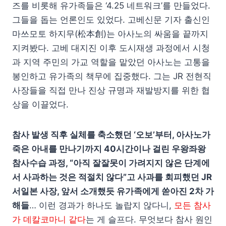
즈를 비롯해 유가족들은 ‘4.25 네트워크’를 만들었다.
그들을 돕는 언론인도 있었다. 고베신문 기자 출신인
마쓰모토 하지무(松本創)는 아사노의 싸움을 끝까지
지켜봤다. 고베 대지진 이후 도시재생 과정에서 시청
과 지역 주민의 가교 역할을 맡았던 아사노는 고통을
봉인하고 유가족의 책무에 집중했다. 그는 JR 전현직
사장들을 직접 만나 진상 규명과 재발방지를 위한 협
상을 이끌었다.
참사 발생 직후 실체를 축소했던 ‘오보’부터, 아사노가
죽은 아내를 만나기까지 40시간이나 걸린 우왕좌왕
참사수습 과정, “아직 잘잘못이 가려지지 않은 단계에
서 사과하는 것은 적절치 않다”고 사과를 회피했던 JR
서일본 사장, 앞서 소개했듯 유가족에게 쏟아진 2차 가
해들
… 이런 경과가 하나도 놀랍지 않다니,
모든 참사
가 데칼코마니 같다
는 게 슬프다. 무엇보다 참사 원인